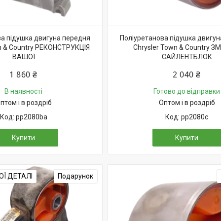
а підушка двигуна передня
Поліуретанова підушка двигу
wn & Country РЕКОНСТРУКЦІЯ
Chrysler Town & Country З
ВАШОЇ
САЙЛЕНТБЛОК
1 860 ₴
2 040 ₴
В наявності
Готово до відправки
птом і в роздріб
Оптом і в роздріб
pp2080ba
pp2080c
Купити
Купити
Ї ДЕТАЛІ
Подарунок