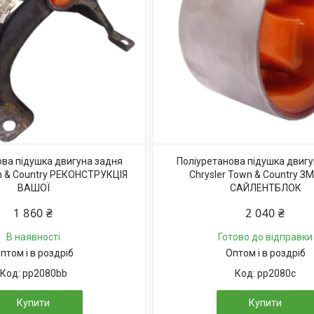
ова підушка двигуна задня
Поліуретанова підушка двигу
wn & Country РЕКОНСТРУКЦІЯ
Chrysler Town & Country З
ВАШОЇ
САЙЛЕНТБЛОК
1 860 ₴
2 040 ₴
В наявності
Готово до відправки
птом і в роздріб
Оптом і в роздріб
pp2080bb
pp2080c
Купити
Купити