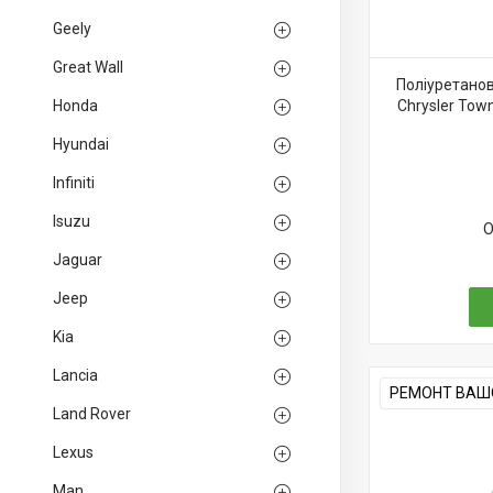
Geely
Great Wall
Поліуретанов
Honda
Chrysler To
Hyundai
Infiniti
Isuzu
О
Jaguar
Jeep
Kia
Lancia
РЕМОНТ ВАШО
Land Rover
Lexus
Man