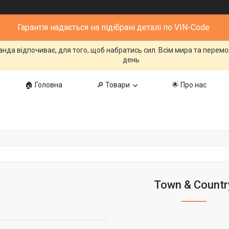
Гарантія надається на підібрані деталі по VIN-Code
манда відпочиває, для того, щоб набратись сил. Всім мира та перем
день
🏠 Головна
🔎 Товари
🌟 Про нас
Town & Countr