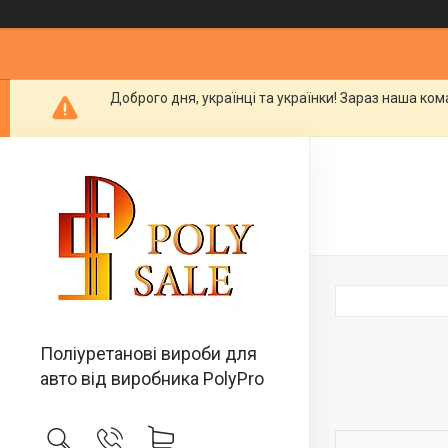
Доброго дня, українці та українки! Зараз наша ко
Поліуретанові вироби для
авто від виробника PolyPro