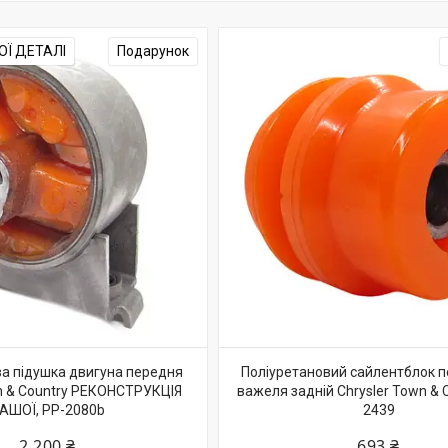
Ї ДЕТАЛІ
Подарунок
а підушка двигуна передня
Поліуретановий сайлентблок 
wn & Country РЕКОНСТРУКЦІЯ
важеля задній Chrysler Town & C
АШОЇ, PP-2080b
2439
2 200 ₴
693 ₴