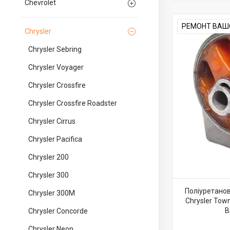
Chevrolet
РЕМОНТ ВАШО
Chrysler
Chrysler Sebring
Chrysler Voyager
Chrysler Crossfire
Chrysler Crossfire Roadster
Chrysler Cirrus
Chrysler Pacifica
Chrysler 200
Chrysler 300
Поліуретанов
Chrysler 300M
Chrysler To
В
Chrysler Concorde
Chrysler Neon