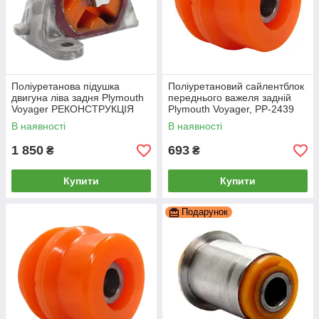
Поліуретанова підушка
Поліуретановий сайлентблок
двигуна ліва задня Plymouth
переднього важеля задній
Voyager РЕКОНСТРУКЦІЯ
Plymouth Voyager, PP-2439
ВАШОЇ, PP-0504pb
В наявності
В наявності
1 850
693
₴
₴
Купити
Купити
Подарунок