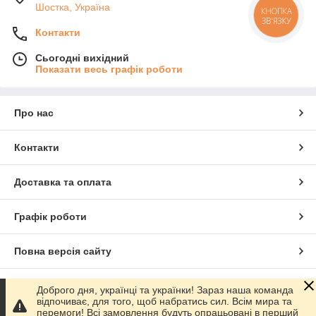
Шостка, Україна
КНОПКА
ЗВ'ЯЗКУ
Контакти
Сьогодні вихідний
Показати весь графік роботи
Про нас
Контакти
Доставка та оплата
Графік роботи
Повна версія сайту
Сайт створено на маркетплейсі
Prom.ua
Доброго дня, українці та українки! Зараз наша команда
відпочиває, для того, щоб набратись сил. Всім мира та
перемоги! Всі замовлення будуть опрацьовані в перший