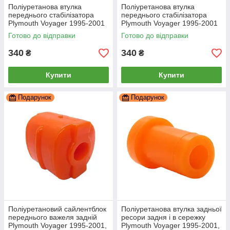
Поліуретанова втулка
Поліуретанова втулка
переднього стабілізатора
переднього стабілізатора
Plymouth Voyager 1995-2001
Plymouth Voyager 1995-2001
26мм, PP-0055P
26мм ПІД вироблення, PP-
Готово до відправки
Готово до відправки
0055P
340
340
₴
₴
Купити
Купити
Подарунок
Подарунок
Поліуретановий сайлентблок
Поліуретанова втулка задньої
переднього важеля задній
ресори задня і в сережку
Plymouth Voyager 1995-2001,
Plymouth Voyager 1995-2001,