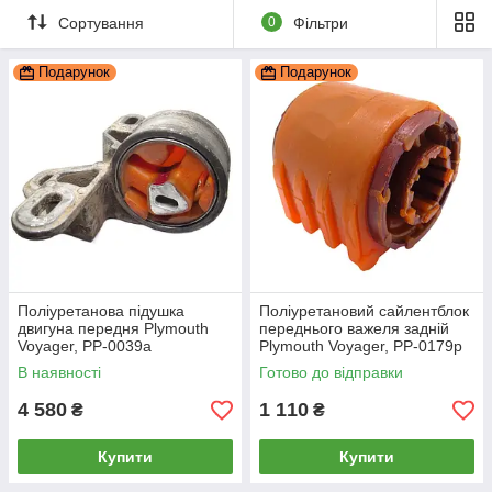
Сортування
0
Фільтри
Подарунок
Подарунок
Поліуретанова підушка
Поліуретановий сайлентблок
двигуна передня Plymouth
переднього важеля задній
Voyager, PP-0039a
Plymouth Voyager, PP-0179p
В наявності
Готово до відправки
4 580
1 110
₴
₴
Купити
Купити