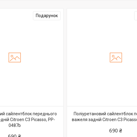
Подарунок
ий сайлентблок переднього
Поліуретановий сайлентблок 
ній Citroen C3 Picasso, PP-
важеля задній Citroen C3 Picass
0487b
690 ₴
690 ₴