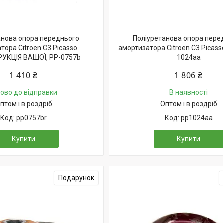
анова опора переднього
Поліуретанова опора пере
тора Citroen C3 Picasso
амортизатора Citroen C3 Picasso
УКЦІЯ ВАШОЇ, PP-0757b
1024aa
1 410 ₴
1 806 ₴
тово до відправки
В наявності
птом і в роздріб
Оптом і в роздріб
pp0757br
pp1024aa
Купити
Купити
Подарунок