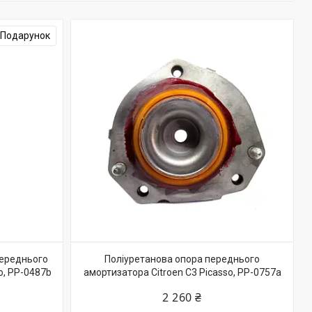
Подарунок
переднього
Поліуретанова опора переднього
o, PP-0487b
амортизатора Citroen C3 Picasso, PP-0757a
2 260 ₴