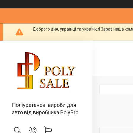
Доброго дня, українці та українки! Зараз наша ко
Поліуретанові вироби для
авто від виробника PolyPro