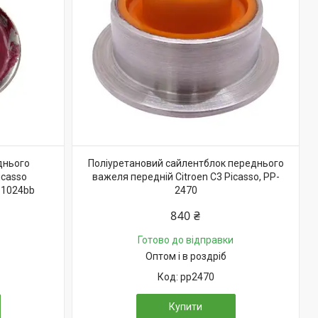
днього
Поліуретановий сайлентблок переднього
icasso
важеля передній Citroen C3 Picasso, PP-
-1024bb
2470
840 ₴
Готово до відправки
Оптом і в роздріб
pp2470
Купити