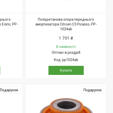
днього
Поліуретанова опора переднього
 Еліпс, PP-
амортизатора Citroen C3 Picasso, PP-
1024ab
1 701 ₴
В наявності
Оптом і в роздріб
pp1024ab
Купити
Подарунок
Подарунок