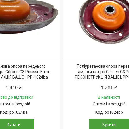
анова опора переднього
Поліуретанова опора пере
а Citroen C3 Picasso Еліпс
амортизатора Citroen C3 P
УКЦІЯ ВАШОЇ, PP-1024ba
РЕКОНСТРУКЦІЯ ВАШОЇ, PP
1 410 ₴
1 281 ₴
тово до відправки
В наявності
птом і в роздріб
Оптом і в роздріб
pp1024ba
pp1024bb
Купити
Купити