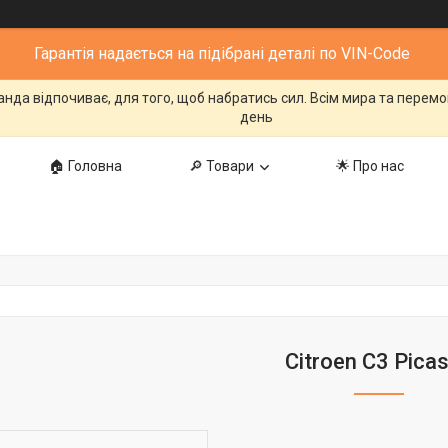
Гарантія надається на підібрані деталі по VIN-Code
манда відпочиває, для того, щоб набратись сил. Всім мира та перем
день
🏠 Головна
🔎 Товари
🌟 Про нас
Citroen C3 Pica