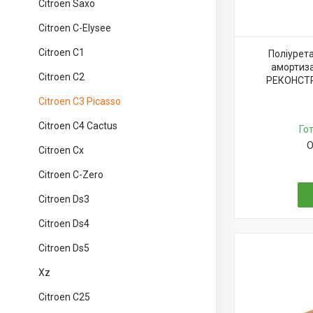
Citroen Saxo
Citroen C-Elysee
Citroen C1
Поліурет
амортиза
Citroen C2
РЕКОНСТР
Citroen C3 Picasso
Citroen C4 Cactus
Го
О
Citroen Cx
Citroen C-Zero
Citroen Ds3
Citroen Ds4
Citroen Ds5
Xz
Citroen C25