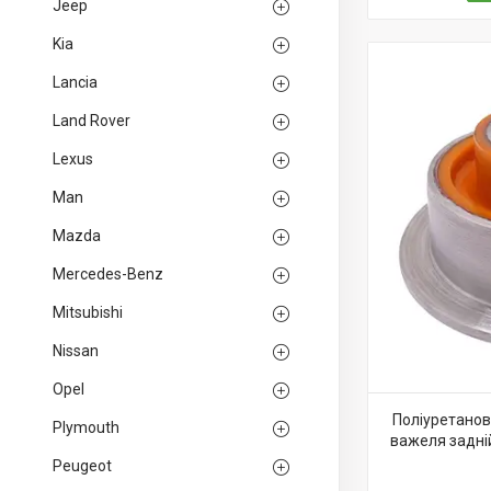
Jeep
Kia
Lancia
Land Rover
Lexus
Man
Mazda
Mercedes-Benz
Mitsubishi
Nissan
Opel
Поліуретанов
Plymouth
важеля задній
Peugeot