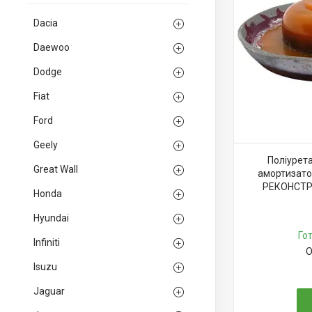
Dacia
Daewoo
Dodge
Fiat
Ford
Geely
Поліурет
Great Wall
амортизатор
РЕКОНСТР
Honda
Hyundai
Го
Infiniti
О
Isuzu
Jaguar