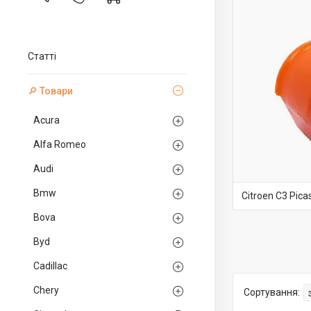
Статті
🔎 Товари
Acura
Alfa Romeo
Audi
Bmw
Citroen C3 Pic
Bova
Byd
Cadillac
Chery