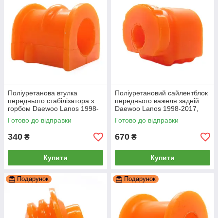
Поліуретанова втулка
Поліуретановий сайлентблок
переднього стабілізатора з
переднього важеля задній
горбом Daewoo Lanos 1998-
Daewoo Lanos 1998-2017,
2017 ПІД вироблення, PP-
PP-0013P
Готово до відправки
Готово до відправки
0011P
340
670
₴
₴
Купити
Купити
Подарунок
Подарунок