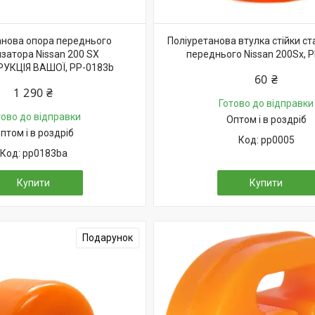
анова опора переднього
Поліуретанова втулка стійки ст
затора Nissan 200 SX
переднього Nissan 200Sx, 
УКЦІЯ ВАШОЇ, PP-0183b
60 ₴
1 290 ₴
Готово до відправки
тово до відправки
Оптом і в роздріб
птом і в роздріб
pp0005
pp0183ba
Купити
Купити
Подарунок