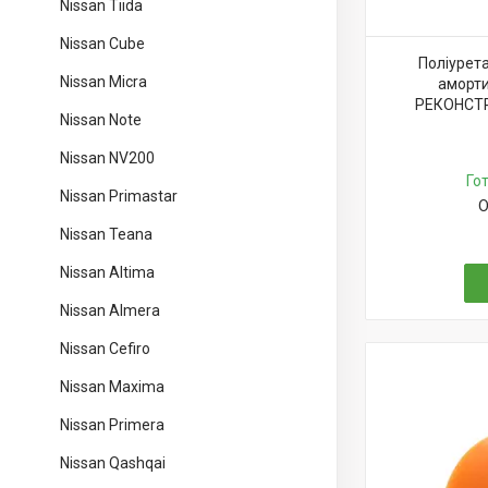
Nissan Tiida
Nissan Cube
Поліурет
Nissan Micra
аморти
РЕКОНСТР
Nissan Note
Nissan NV200
Го
Nissan Primastar
О
Nissan Teana
Nissan Altima
Nissan Almera
Nissan Cefiro
Nissan Maxima
Nissan Primera
Nissan Qashqai