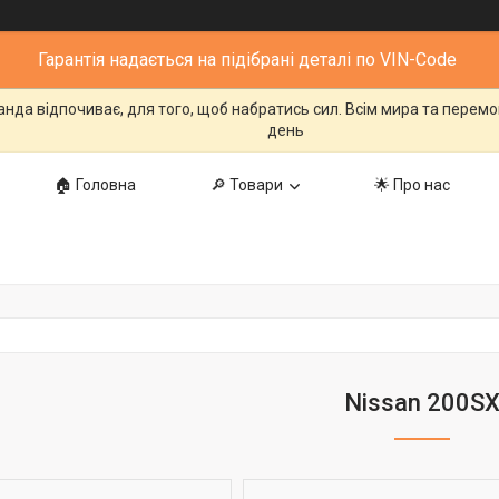
Гарантія надається на підібрані деталі по VIN-Code
манда відпочиває, для того, щоб набратись сил. Всім мира та перем
день
🏠 Головна
🔎 Товари
🌟 Про нас
Nissan 200S