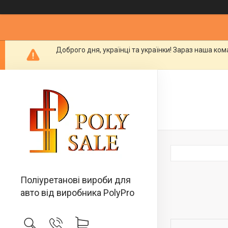
Доброго дня, українці та українки! Зараз наша ко
Поліуретанові вироби для
авто від виробника PolyPro