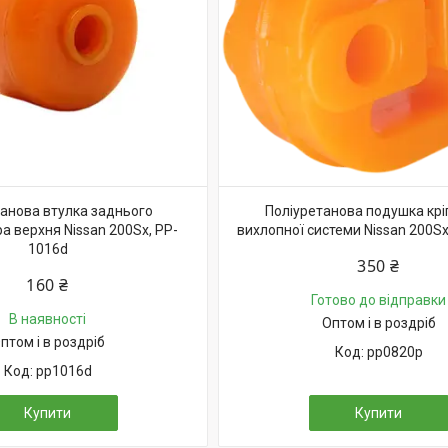
танова втулка заднього
Поліуретанова подушка кр
а верхня Nissan 200Sx, PP-
вихлопної системи Nissan 200S
1016d
350 ₴
160 ₴
Готово до відправки
В наявності
Оптом і в роздріб
птом і в роздріб
pp0820p
pp1016d
Купити
Купити