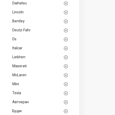
Daihatsu
Lincoln
Bentley
Deutz-Fahr
Ds
Italcar
Liebherr
Maserati
McLaren
Mini
Tesla
Автокран
Брдм