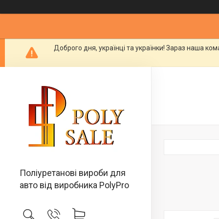
Доброго дня, українці та українки! Зараз наша ко
Поліуретанові вироби для
авто від виробника PolyPro