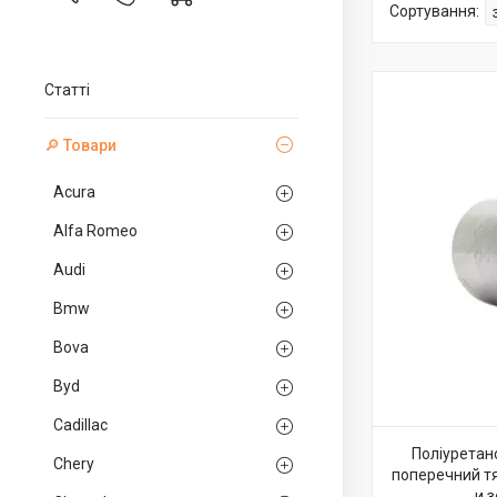
Статті
🔎 Товари
Acura
Alfa Romeo
Audi
Bmw
Bova
Byd
Cadillac
Поліуретан
Chery
поперечний тя
и з