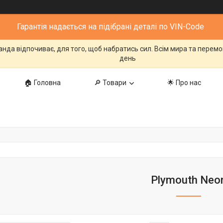
Гарантія надається на підібрані деталі по VIN-Code
манда відпочиває, для того, щоб набратись сил. Всім мира та перем
день
🏠 Головна
🔎 Товари
🌟 Про нас
Plymouth Neo