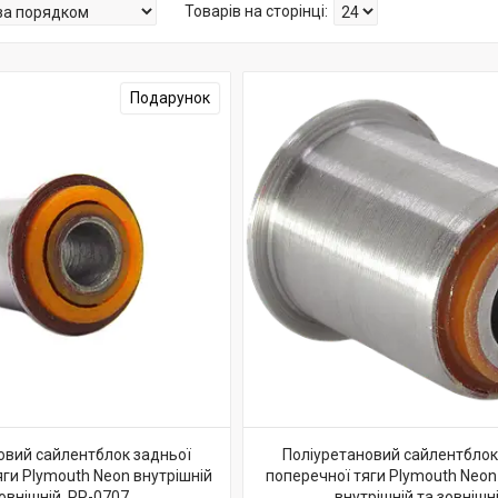
Подарунок
овий сайлентблок задньої
Поліуретановий сайлентблок
ги Plymouth Neon внутрішній
поперечної тяги Plymouth Neon
овнішній, PP-0707
внутрішній та зовнішн