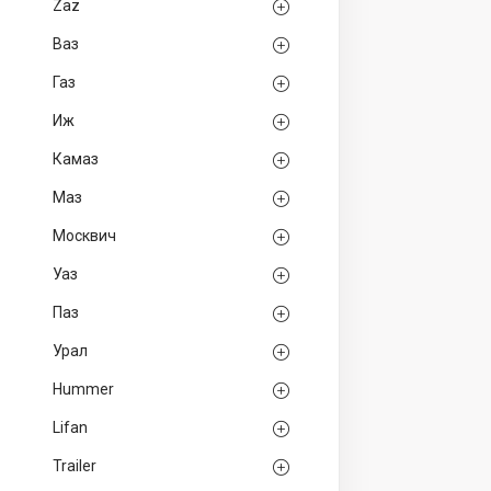
Zaz
Ваз
Газ
Иж
Камаз
Маз
Москвич
Уаз
Паз
Урал
Hummer
Lifan
Trailer