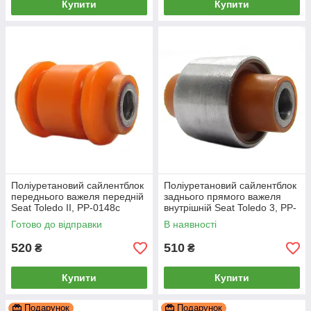
Купити
Купити
Поліуретановий сайлентблок
Поліуретановий сайлентблок
переднього важеля передній
заднього прямого важеля
Seat Toledo II, PP-0148c
внутрішній Seat Toledo 3, PP-
0164a
Готово до відправки
В наявності
520
510
₴
₴
Купити
Купити
Подарунок
Подарунок