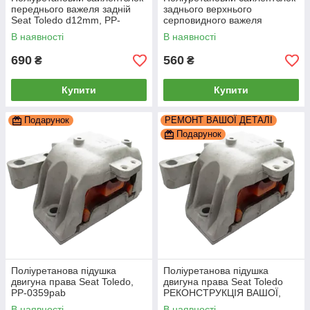
переднього важеля задній
заднього верхнього
Seat Toledo d12mm, PP-
серповидного важеля
0149a
зовнішній Seat Toledo 3, PP-
В наявності
В наявності
0165b
690
560
₴
₴
Купити
Купити
Подарунок
РЕМОНТ ВАШОЇ ДЕТАЛІ
Подарунок
Поліуретанова підушка
Поліуретанова підушка
двигуна права Seat Toledo,
двигуна права Seat Toledo
PP-0359pab
РЕКОНСТРУКЦІЯ ВАШОЇ,
PP-0359pbb
В наявності
В наявності