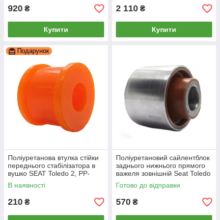
920
2 110
₴
₴
Купити
Купити
Подарунок
Поліуретанова втулка стійки
Поліуретановий сайлентблок
переднього стабілізатора в
заднього нижнього прямого
вушко SEAT Toledo 2, PP-
важеля зовнішній Seat Toledo
0012a
3, PP-0133c
В наявності
Готово до відправки
210
570
₴
₴