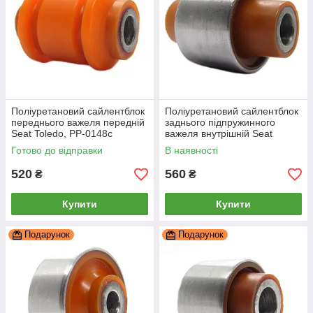
Поліуретановий сайлентблок
Поліуретановий сайлентблок
переднього важеля передній
заднього підпружинного
Seat Toledo, PP-0148c
важеля внутрішній Seat
Toledo 3, PP-0164b
Готово до відправки
В наявності
520
560
₴
₴
Купити
Купити
Подарунок
Подарунок