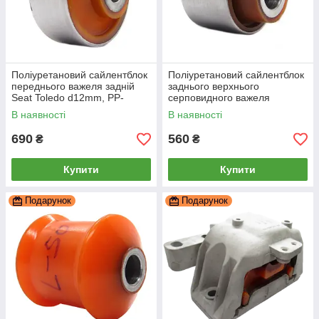
Поліуретановий сайлентблок
Поліуретановий сайлентблок
переднього важеля задній
заднього верхнього
Seat Toledo d12mm, PP-
серповидного важеля
0149a
внутрішній Seat Toledo 3, PP-
В наявності
В наявності
0165a
690
560
₴
₴
Купити
Купити
Подарунок
Подарунок