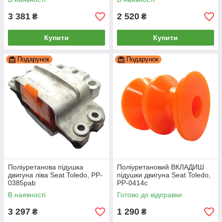
3 381
2 520
₴
₴
Купити
Купити
Подарунок
Подарунок
Поліуретанова підушка
Поліуретановий ВКЛАДИШ
двигуна ліва Seat Toledo, PP-
підушки двигуна Seat Toledo,
0385pab
PP-0414c
В наявності
Готово до відправки
3 297
1 290
₴
₴