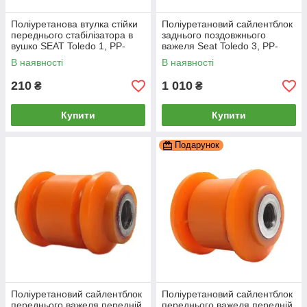
Поліуретанова втулка стійки
Поліуретановий сайлентблок
переднього стабілізатора в
заднього поздовжнього
вушко SEAT Toledo 1, PP-
важеля Seat Toledo 3, PP-
0012a
0122b
В наявності
В наявності
210
1 010
₴
₴
Купити
Купити
Подарунок
Поліуретановий сайлентблок
Поліуретановий сайлентблок
переднього важеля передній
переднього важеля передній