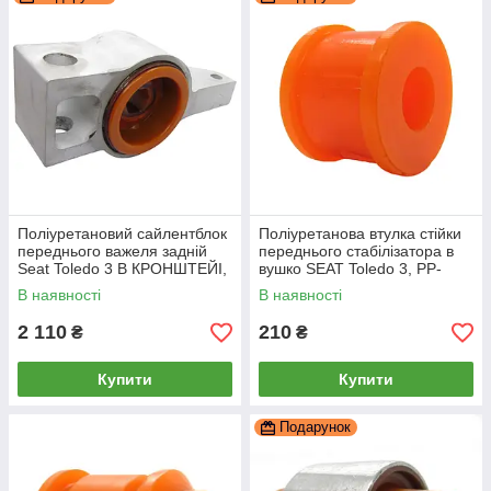
Поліуретановий сайлентблок
Поліуретанова втулка стійки
переднього важеля задній
переднього стабілізатора в
Seat Toledo 3 В КРОНШТЕЙІ,
вушко SEAT Toledo 3, PP-
PP-0201d
0012a
В наявності
В наявності
2 110
210
₴
₴
Купити
Купити
Подарунок