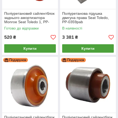
Поліуретановий сайлентблок
Поліуретанова підушка
заднього амортизатора
двигуна права Seat Toledo,
Monroe Seat Toledo 1, PP-
PP-0359pab
0296b
Готово до відправки
В наявності
520
3 381
₴
₴
Купити
Купити
Подарунок
Подарунок
Поліуретановий сайлентблок
Поліуретановий сайлентблок