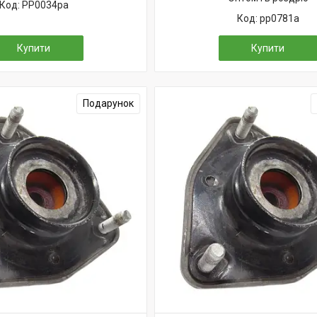
PP0034pa
pp0781a
Купити
Купити
Подарунок