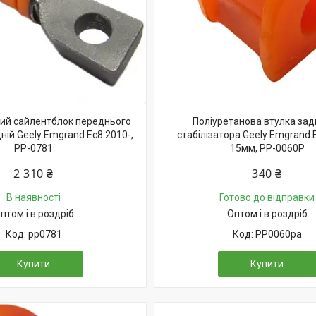
ий сайлентблок переднього
Поліуретанова втулка зад
ій Geely Emgrand Ec8 2010-,
стабілізатора Geely Emgrand 
PP-0781
15мм, PP-0060P
2 310 ₴
340 ₴
В наявності
Готово до відправки
птом і в роздріб
Оптом і в роздріб
pp0781
PP0060pa
Купити
Купити