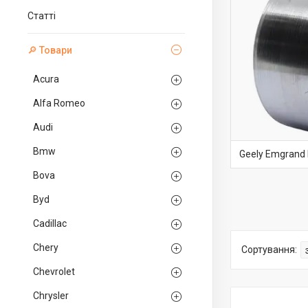
Статті
🔎 Товари
Acura
Alfa Romeo
Audi
Bmw
Geely Emgrand 
Bova
Byd
Cadillac
Chery
Chevrolet
Chrysler