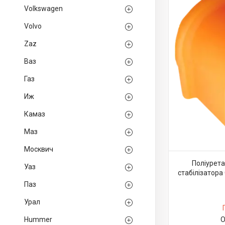
Volkswagen
Volvo
Zaz
Ваз
Газ
Иж
Камаз
Маз
Москвич
Поліурета
Уаз
стабілізатора
Паз
Урал
Hummer
О