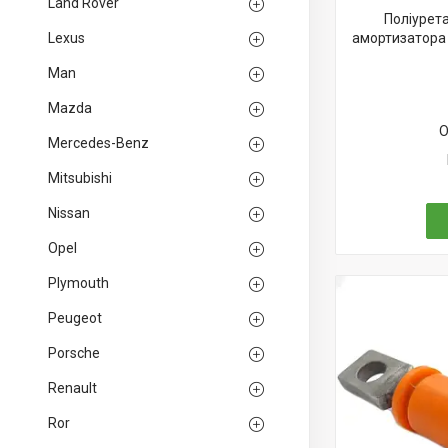
Land Rover
Поліурет
Lexus
амортизатора 
Man
Mazda
О
Mercedes-Benz
Mitsubishi
Nissan
Opel
Plymouth
Peugeot
Porsche
Renault
Ror