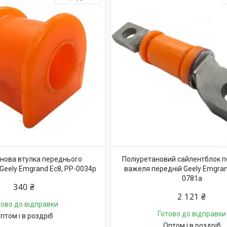
нова втулка переднього
Поліуретановий сайлентблок 
 Geely Emgrand Ec8, PP-0034p
важеля передній Geely Emgran
0781a
340 ₴
2 121 ₴
тово до відправки
Готово до відправки
птом і в роздріб
Оптом і в роздріб