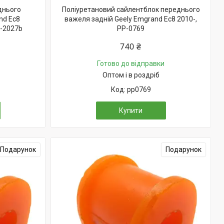
днього
Поліуретановий сайлентблок переднього
nd Ec8
важеля задній Geely Emgrand Ec8 2010-,
-2027b
PP-0769
740 ₴
Готово до відправки
Оптом і в роздріб
pp0769
Купити
Подарунок
Подарунок