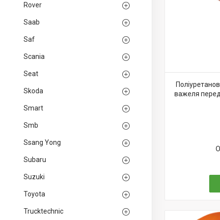
Rover
Saab
Saf
Scania
Seat
Поліуретанов
Skoda
важеля передн
Smart
Smb
Ssang Yong
О
Subaru
Suzuki
Toyota
Trucktechnic