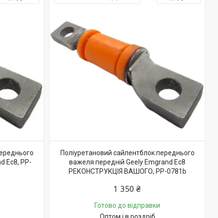
переднього
Поліуретановий сайлентблок переднього
d Ec8, PP-
важеля передній Geely Emgrand Ec8
РЕКОНСТРУКЦІЯ ВАШОГО, PP-0781b
1 350 ₴
Готово до відправки
Оптом і в роздріб