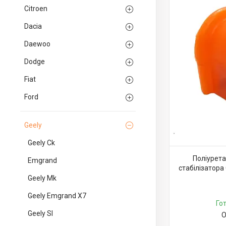
Citroen
Dacia
Daewoo
Dodge
Fiat
Ford
Geely
Geely Ck
Поліурета
Emgrand
стабілізатора
Geely Mk
Geely Emgrand X7
Го
Geely Sl
О