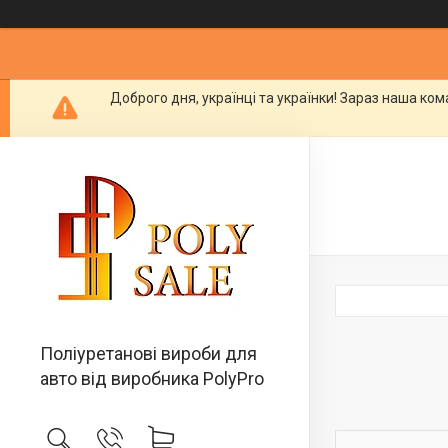
Доброго дня, українці та українки! Зараз наша ко
Поліуретанові вироби для
авто від виробника PolyPro