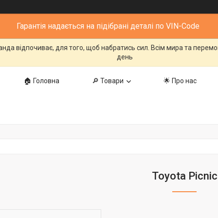
Гарантія надається на підібрані деталі по VIN-Code
манда відпочиває, для того, щоб набратись сил. Всім мира та перем
день
🏠 Головна
🔎 Товари
🌟 Про нас
Toyota Picnic