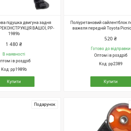
ова підушка двигуна задня
Поліуретановий сайлентблок 
c РЕКОНСТРУКЦІЯ ВАШОЇ, PP-
важеля передній Toyota Picnic
1989b
520 ₴
1 480 ₴
Готово до відправки
В наявності
Оптом і в роздріб
птом і в роздріб
pp2389
pp1989b
Купити
Купити
Подарунок