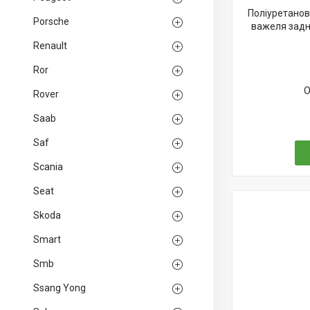
Поліуретанов
Porsche
важеля задн
Renault
Ror
О
Rover
Saab
Saf
Scania
Seat
Skoda
Smart
Smb
Ssang Yong