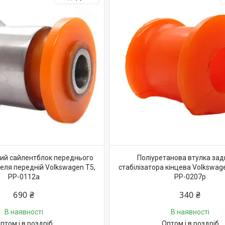
ий сайлентблок переднього
Поліуретанова втулка зад
ля передній Volkswagen T5,
стабілізатора кінцева Volkswag
PP-0112a
PP-0207p
690 ₴
340 ₴
В наявності
В наявності
птом і в роздріб
Оптом і в роздріб