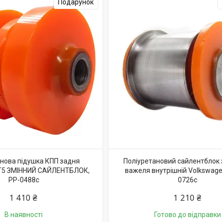
Подарунок
нова підушка КПП задня
Поліуретановий сайлентблок
 T5 ЗМІННИЙ САЙЛЕНТБЛОК,
важеля внутрішній Volkswage
PP-0488c
0726c
1 410 ₴
1 210 ₴
В наявності
Готово до відправки