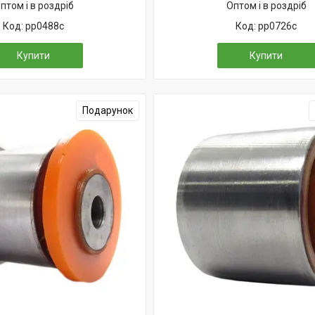
птом і в роздріб
Оптом і в роздріб
pp0488c
pp0726c
Купити
Купити
Подарунок