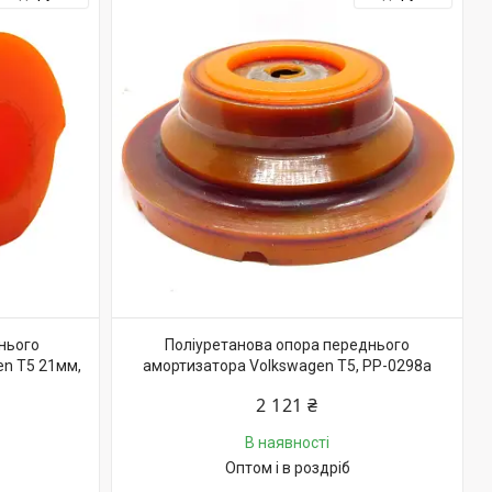
нього
Поліуретанова опора переднього
en T5 21мм,
амортизатора Volkswagen T5, PP-0298a
2 121 ₴
В наявності
Оптом і в роздріб