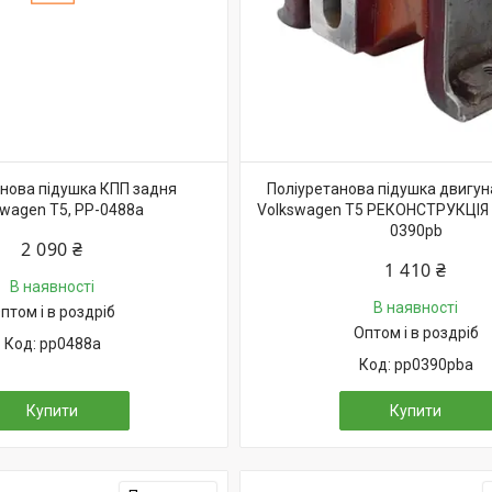
нова підушка КПП задня
Поліуретанова підушка двигу
swagen T5, PP-0488a
Volkswagen T5 РЕКОНСТРУКЦІЯ 
0390pb
2 090 ₴
1 410 ₴
В наявності
В наявності
птом і в роздріб
Оптом і в роздріб
pp0488a
pp0390pba
Купити
Купити