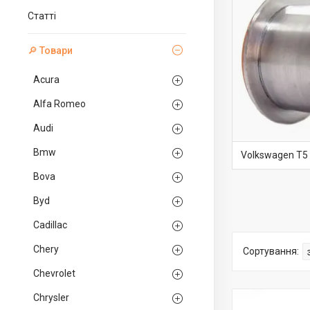
Статті
🔎 Товари
Acura
Alfa Romeo
Audi
Bmw
Volkswagen T5
Bova
Byd
Cadillac
Chery
Chevrolet
Chrysler