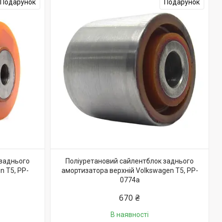
Подарунок
Подарунок
 заднього
Поліуретановий сайлентблок заднього
n T5, PP-
амортизатора верхній Volkswagen T5, PP-
0774a
670 ₴
В наявності