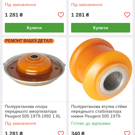
кругла РЕКОНСТРУКЦІЯ
кругла РЕКОНСТРУКЦІЯ
Під замовлення
Під замовлення
ВАШОЇ
ВАШОЇ
1 281
1 281
₴
₴
Купити
Купити
РЕМОНТ ВАШОЇ ДЕТАЛІ
Поліуретанова опора
Поліуретанова втулка стійки
переднього амортизатора
переднього стабілізатора
Peugeot 505 1979-1992 1.6L
нижня Peugeot 505 1979-
кругла РЕКОНСТРУКЦІЯ
1992
Під замовлення
Готово до відправки
ВАШОЇ
1 281
340
₴
₴