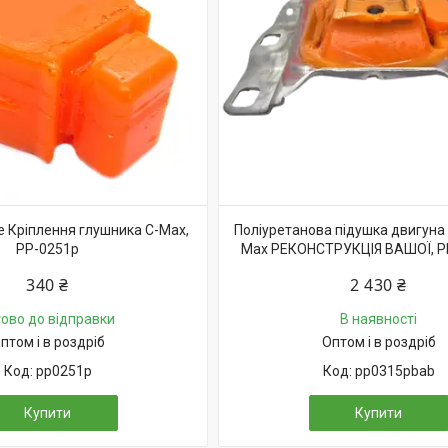
е Кріплення глушника C-Max,
Поліуретанова підушка двигуна л
PP-0251p
Max РЕКОНСТРУКЦІЯ ВАШОЇ, P
340 ₴
2 430 ₴
тово до відправки
В наявності
птом і в роздріб
Оптом і в роздріб
pp0251p
pp0315pbab
Купити
Купити