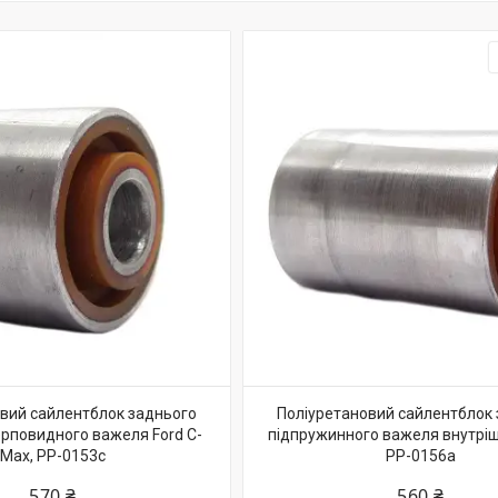
вий сайлентблок заднього
Поліуретановий сайлентблок
ерповидного важеля Ford C-
підпружинного важеля внутріш
Max, PP-0153c
PP-0156a
570 ₴
560 ₴