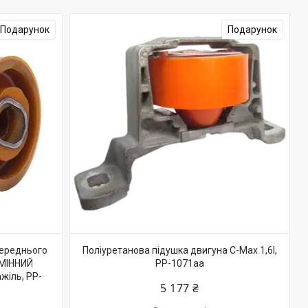
Подарунок
Подарунок
переднього
Поліуретанова підушка двигуна C-Max 1,6l,
ЗМІННИЙ
PP-1071aa
іль, PP-
5 177 ₴