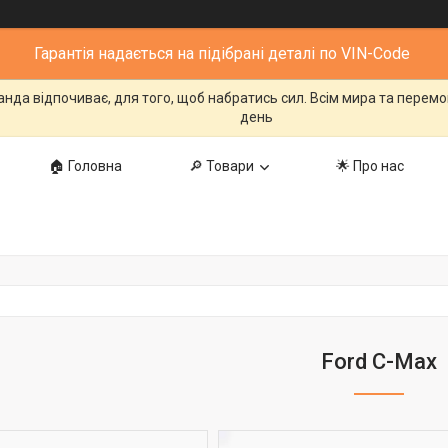
Гарантія надається на підібрані деталі по VIN-Code
манда відпочиває, для того, щоб набратись сил. Всім мира та перем
день
🏠 Головна
🔎 Товари
🌟 Про нас
Ford C-Max