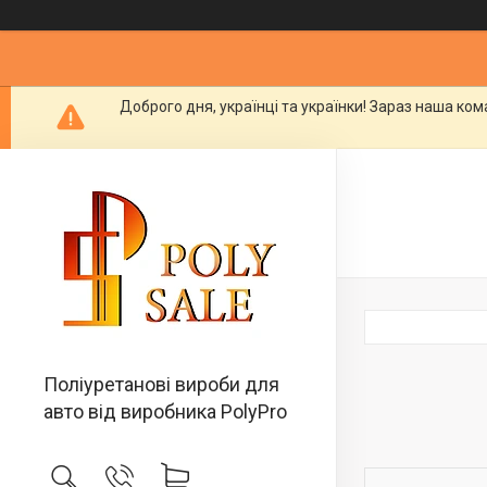
Доброго дня, українці та українки! Зараз наша ко
Поліуретанові вироби для
авто від виробника PolyPro