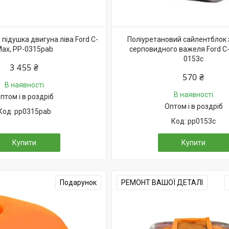
підушка двигуна ліва Ford C-
Поліуретановий сайлентблок
ax, PP-0315pab
серповидного важеля Ford C-
0153c
3 455 ₴
570 ₴
В наявності
В наявності
птом і в роздріб
Оптом і в роздріб
pp0315pab
pp0153c
Купити
Купити
Подарунок
РЕМОНТ ВАШОЇ ДЕТАЛІ