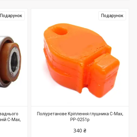
Подарунок
Подарунок
 заднього
Поліуретанове Кріплення глушника C-Max,
ній C-Max,
PP-0251p
340 ₴