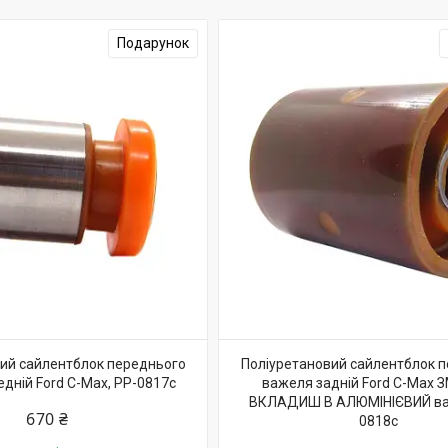
Подарунок
ий сайлентблок переднього
Поліуретановий сайлентблок 
дній Ford C-Max, PP-0817c
важеля задній Ford C-Max 
ВКЛАДИШ В АЛЮМІНІЄВИЙ важ
670 ₴
0818c