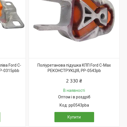
іва Ford C-
Поліуретанова підушка КПП Ford C-Max
P-0315pbb
РЕКОНСТРУКЦІЯ, PP-0543pb
2 330 ₴
В наявності
Оптом і в роздріб
pp0543pba
Купити