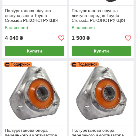
Поліуретанова підушка
Поліуретанова підушка
двигуна задня Toyota
двигуна передня Toyota
Cressida РЕКОНСТРУКЦІЯ
Cressida РЕКОНСТРУКЦІЯ
ВАШОЇ, PP-0052pb
ВАШОЇ, PP-0560pb
В наявності
В наявності
4 040
1 500
₴
₴
Купити
Купити
Подарунок
Подарунок
Поліуретанова опора
Поліуретанова опора
переднього амортизатора
переднього амортизатора