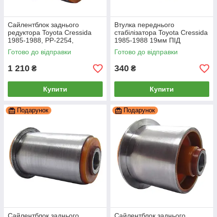
Cайлентблок заднього
Втулка переднього
редуктора Toyota Cressida
стабілізатора Toyota Cressida
1985-1988, PP-2254,
1985-1988 19мм ПІД
поліуретан, PolyPro
ВИРОБІТКУ, PP-0196p,
Готово до відправки
Готово до відправки
поліуретан, PolyPro
1 210
340
₴
₴
Купити
Купити
Подарунок
Подарунок
Cайлентблок заднього
Cайлентблок заднього