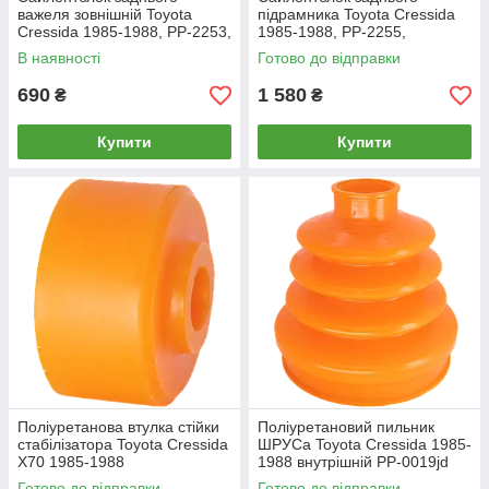
важеля зовнішній Toyota
підрамника Toyota Cressida
Cressida 1985-1988, PP-2253,
1985-1988, PP-2255,
поліуретан, PolyPro
поліуретан, PolyPro
В наявності
Готово до відправки
690
1 580
₴
₴
Купити
Купити
Поліуретанова втулка стійки
Поліуретановий пильник
стабілізатора Toyota Cressida
ШРУСа Toyota Cressida 1985-
X70 1985-1988
1988 внутрішній PP-0019jd
Готово до відправки
Готово до відправки