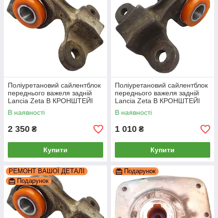
Поліуретановий сайлентблок
Поліуретановий сайлентблок
переднього важеля задній
переднього важеля задній
Lancia Zeta В КРОНШТЕЙІ
Lancia Zeta В КРОНШТЕЙІ
Правий, PP-0442adr
Лівий РЕКОНСТРУКЦІЯ
В наявності
В наявності
ВАШОГО, PP-0442bdl
2 350
1 010
₴
₴
Купити
Купити
РЕМОНТ ВАШОЇ ДЕТАЛІ
Подарунок
Подарунок