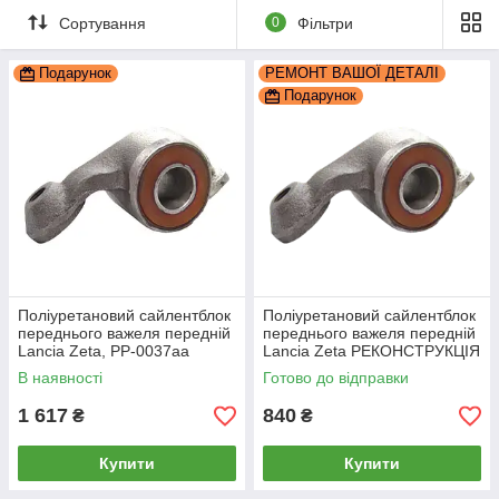
Сортування
0
Фільтри
Подарунок
РЕМОНТ ВАШОЇ ДЕТАЛІ
Подарунок
Поліуретановий сайлентблок
Поліуретановий сайлентблок
переднього важеля передній
переднього важеля передній
Lancia Zeta, PP-0037aa
Lancia Zeta РЕКОНСТРУКЦІЯ
ВАШОЇ, PP-0037ba
В наявності
Готово до відправки
1 617
840
₴
₴
Купити
Купити