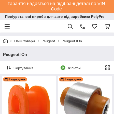
Гарантія надається на підібрані деталі по VIN-
Code
Поліуретанові вироби для авто від виробника PolyPro
Наші товари
Peugeot
Peugeot IOn
Peugeot IOn
Сортування
0
Фільтри
Подарунок
Подарунок