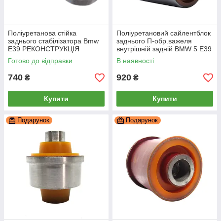
Поліуретанова стійка
Поліуретановий сайлентблок
заднього стабілізатора Bmw
заднього П-обр.важеля
E39 РЕКОНСТРУКЦІЯ
внутрішній задній BMW 5 E39
ВАШОЇ, PP-0470b
Універсал 14мм, PP-0602d
Готово до відправки
В наявності
740
920
₴
₴
Купити
Купити
Подарунок
Подарунок