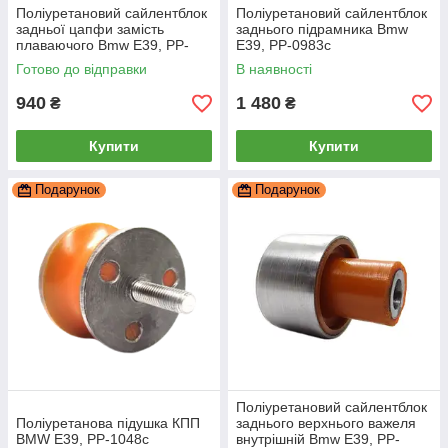
Поліуретановий сайлентблок
Поліуретановий сайлентблок
задньої цапфи замість
заднього підрамника Bmw
плаваючого Bmw E39, PP-
E39, PP-0983c
0693c
Готово до відправки
В наявності
940
1 480
₴
₴
Купити
Купити
Подарунок
Подарунок
Поліуретановий сайлентблок
Поліуретанова підушка КПП
заднього верхнього важеля
BMW E39, PP-1048c
внутрішній Bmw E39, PP-