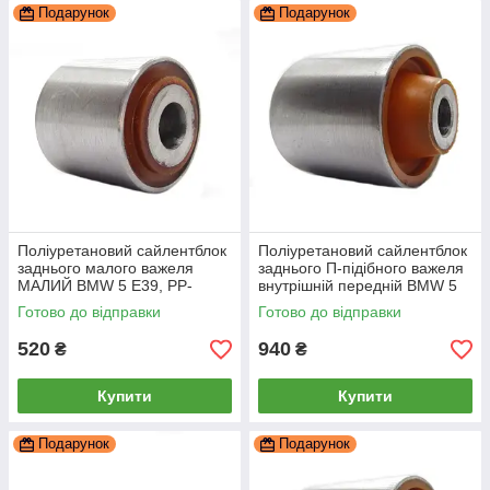
Подарунок
Подарунок
Поліуретановий сайлентблок
Поліуретановий сайлентблок
заднього малого важеля
заднього П-підібного важеля
МАЛИЙ BMW 5 E39, PP-
внутрішній передній BMW 5
0312a
E39 Універсал, PP-0311a
Готово до відправки
Готово до відправки
520
940
₴
₴
Купити
Купити
Подарунок
Подарунок