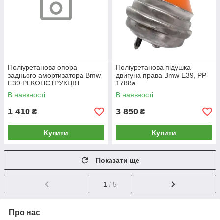
Поліуретанова опора
Поліуретанова підушка
заднього амортизатора Bmw
двигуна права Bmw E39, PP-
E39 РЕКОНСТРУКЦІЯ
1788a
ВАШОЇ, PP-1574b
В наявності
В наявності
1 410
3 850
₴
₴
Купити
Купити
Показати ще
1
/ 5
Про нас