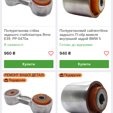
Поліуретанова стійка
Поліуретановий сайлентблок
заднього стабілізатора Bmw
заднього П-обр.важеля
E39, PP-0470a
внутрішній задній BMW 5
E39, PP-0602c
В наявності
Готово до відправки
960
940
₴
₴
Купити
Купити
РЕМОНТ ВАШОЇ ДЕТАЛІ
Подарунок
Подарунок