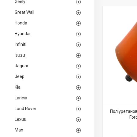
Geely
Great Wall
Honda
Hyundai
Infiniti
Isuzu
Jaguar
Jeep
Kia
Lancia
Land Rover
Поліуретанов
For
Lexus
Man