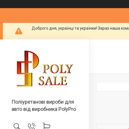
Доброго дня, українці та українки! Зараз наша ко
Поліуретанові вироби для
авто від виробника PolyPro