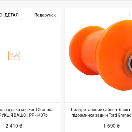
Ї ДЕТАЛІ
Подарунок
а підушка кпп Ford Granada
Поліуретановий сайлентблок 
УКЦІЯ ВАШОЇ, PP-1407b
підрамника задній Ford Granad
2 410 ₴
1 690 ₴