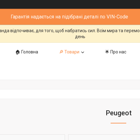
Гарантія надається на підібрані деталі по VIN-Code
манда відпочиває, для того, щоб набратись сил. Всім мира та перем
день
🏠 Головна
🔎 Товари
🌟 Про нас
Peugeot