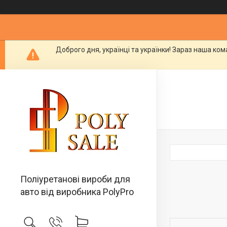
Доброго дня, українці та українки! Зараз наша ко
Поліуретанові вироби для
авто від виробника PolyPro