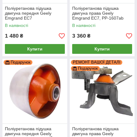
Поліуретанова підушка
Поліуретанова підушка
двигуна передня Geely
двигуна права Geely
Emgrand EC7
Emgrand EC7, PP-1607ab
РЕКОНСТРУКЦІЯ ВАШОЇ,
В наявності
В наявності
PP-0618b
1 480
3 360
₴
₴
Купити
Купити
Подарунок
РЕМОНТ ВАШОЇ ДЕТАЛІ
Подарунок
Поліуретанова підушка
Поліуретанова підушка
двигуна передня Geely
двигуна права Geely