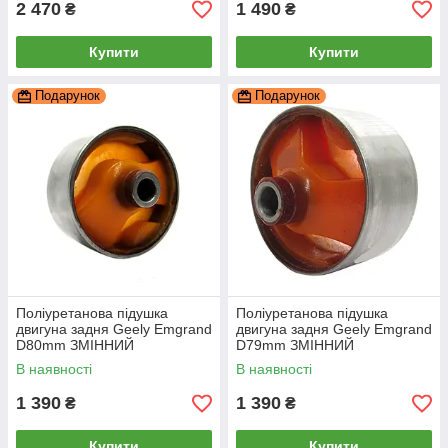
2 470
1 490
₴
₴
Купити
Купити
Подарунок
Подарунок
Поліуретанова підушка
Поліуретанова підушка
двигуна задня Geely Emgrand
двигуна задня Geely Emgrand
D80mm ЗМІННИЙ
D79mm ЗМІННИЙ
САЙЛЕНТБЛОК, PP-0648ca
САЙЛЕНТБЛОК, PP-0648cb
В наявності
В наявності
1 390
1 390
₴
₴
Купити
Купити