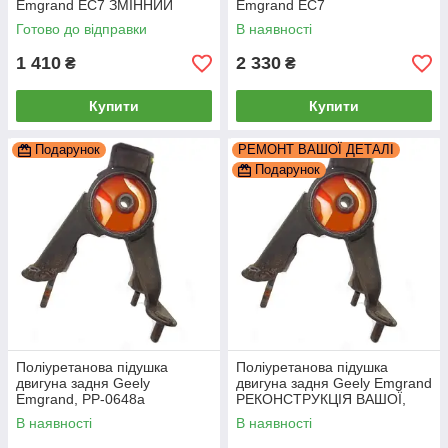
Emgrand EC7 ЗМІННИЙ
Emgrand EC7
САЙЛЕНТБЛОК, PP-0618c
РЕКОНСТРУКЦІЯ ВАШОЇ,
Готово до відправки
В наявності
PP-1607bb
1 410
2 330
₴
₴
Купити
Купити
Подарунок
РЕМОНТ ВАШОЇ ДЕТАЛІ
Подарунок
Поліуретанова підушка
Поліуретанова підушка
двигуна задня Geely
двигуна задня Geely Emgrand
Emgrand, PP-0648a
РЕКОНСТРУКЦІЯ ВАШОЇ,
PP-0648b
В наявності
В наявності