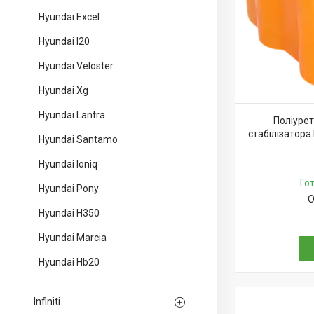
Hyundai Excel
Hyundai I20
Hyundai Veloster
Hyundai Xg
Hyundai Lantra
Поліуре
стабілізатора
Hyundai Santamo
Hyundai Ioniq
Го
Hyundai Pony
О
Hyundai H350
Hyundai Marcia
Hyundai Hb20
Infiniti