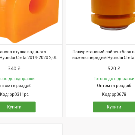
танова втулка заднього
Поліуретановий сайлентблок 
 Hyundai Creta 2014-2020 2,0L
важеля передній Hyundai Creta
340 ₴
520 ₴
тово до відправки
Готово до відправки
птом і в роздріб
Оптом і в роздріб
pp0311pc
pp0678
Купити
Купити