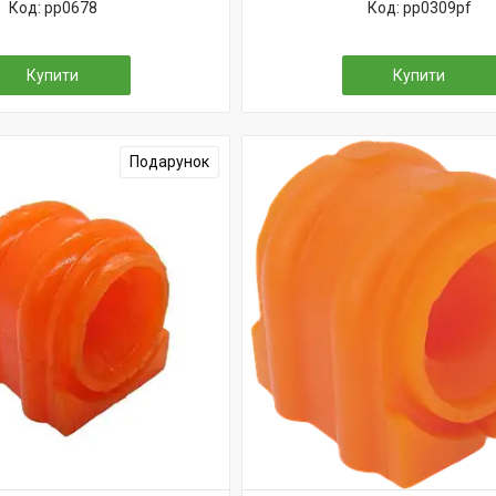
pp0678
pp0309pf
Купити
Купити
Подарунок