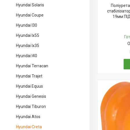
Hyundai Solaris
Поліурета
стабілізато
Hyundai Coupe
19мм ПІД
Hyundai I30
Hyundai Ix55
Го
О
Hyundai Ix35
Hyundai I40
Hyundai Terracan
Hyundai Trajet
Hyundai Equus
Hyundai Genesis
Hyundai Tiburon
Hyundai Atos
Hyundai Creta