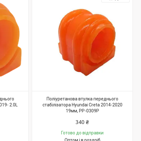
еднього
Поліуретанова втулка переднього
019- 2.0L
стабілізатора Hyundai Creta 2014-2020
19мм, PP-0309P
340 ₴
Готово до відправки
Оптом і в роздріб