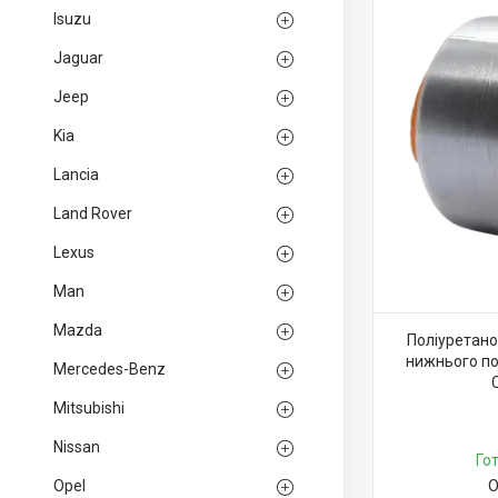
Isuzu
Jaguar
Jeep
Kia
Lancia
Land Rover
Lexus
Man
Mazda
Поліуретано
нижнього по
Mercedes-Benz
Mitsubishi
Nissan
Го
Opel
О