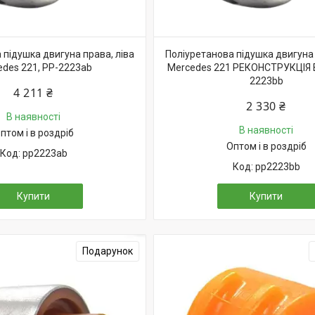
 підушка двигуна права, ліва
Поліуретанова підушка двигуна 
edes 221, PP-2223ab
Mercedes 221 РЕКОНСТРУКЦІЯ 
2223bb
4 211 ₴
2 330 ₴
В наявності
В наявності
птом і в роздріб
Оптом і в роздріб
pp2223ab
pp2223bb
Купити
Купити
Подарунок