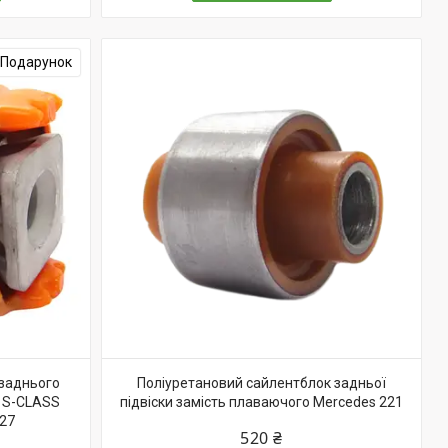
Подарунок
 заднього
Поліуретановий сайлентблок задньої
 S-CLASS
підвіски замість плаваючого Merсedes 221
527
520 ₴