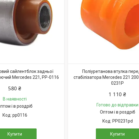
овий сайлентблок задньої
Поліуретанова втулка пер
аючий Merсedes 221, PP-0116
стабілізатора Merсedes 221 200
0231P
580 ₴
1 110 ₴
В наявності
Готово до відправки
птом і в роздріб
Оптом і в роздріб
pp0116
PP0231pd
Купити
Купити