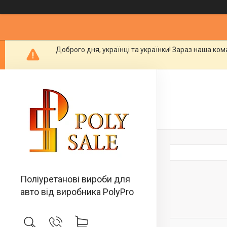
Доброго дня, українці та українки! Зараз наша ко
Поліуретанові вироби для
авто від виробника PolyPro