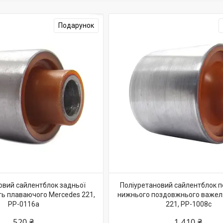
Подарунок
овий сайлентблок задньої
Поліуретановий сайлентблок 
сть плаваючого Mercedes 221,
нижнього поздовжнього важел
PP-0116a
221, PP-1008c
520 ₴
1 410 ₴