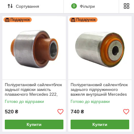
Сортування
0
Фільтри
Подарунок
Подарунок
Поліуретановий сайлентблок
Поліуретановий сайлентблок
задньої підвіски замість
заднього підпружинного
плаваючого Mercedes 222,
важеля внутрішній Mercedes
PP-0116a
222, PP-1302c
Готово до відправки
Готово до відправки
520
740
₴
₴
Купити
Купити