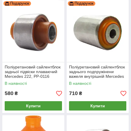
Подарунок
Подарунок
Поліуретановий сайлентблок
Поліуретановий сайлентблок
задньої підвіски плаваючий
заднього подпружінени
Merсedes 222, PP-0116
важеля внутрішній Mercedes
222 2013-, PP-1302
В наявності
В наявності
580
710
₴
₴
Купити
Купити