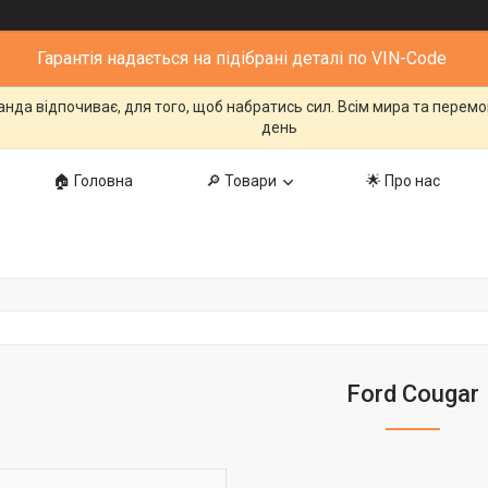
Гарантія надається на підібрані деталі по VIN-Code
манда відпочиває, для того, щоб набратись сил. Всім мира та перем
день
🏠 Головна
🔎 Товари
🌟 Про нас
Ford Cougar