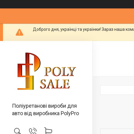
Доброго дня, українці та українки! Зараз наша ко
Поліуретанові вироби для
авто від виробника PolyPro