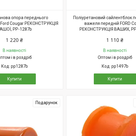
анова опора переднього
Поліуретановий сайлентблок 
 Ford Cougar РЕКОНСТРУКЦІЯ
важеля передній FORD C
АШОЇ, PP-1287b
РЕКОНСТРУКЦІЯ ВАШИХ, PP
1 220 ₴
1 110 ₴
В наявності
В наявності
птом і в роздріб
Оптом і в роздріб
pp1287b
pp1497b
Купити
Купити
Подарунок