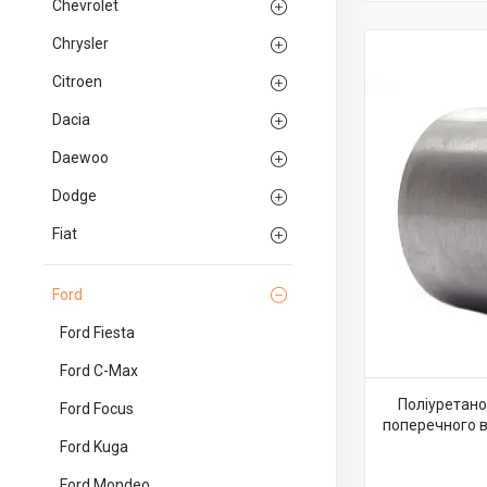
Chevrolet
Chrysler
Citroen
Dacia
Daewoo
Dodge
Fiat
Ford
Ford Fiesta
Ford C-Max
Поліуретано
Ford Focus
поперечного в
Ford Kuga
Ford Mondeo