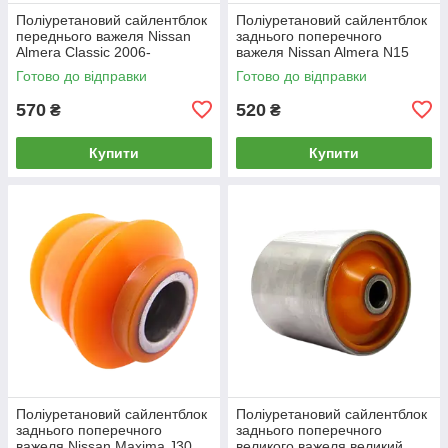
Поліуретановий cайлентблок
Поліуретановий сайлентблок
переднього важеля Nissan
заднього поперечного
Almera Classic 2006-
важеля Nissan Almera N15
1995-2000 внутрішній та
Готово до відправки
Готово до відправки
зовнішній
570
520
₴
₴
Купити
Купити
Поліуретановий сайлентблок
Поліуретановий cайлентблок
заднього поперечного
заднього поперечного
важеля Nissan Maxima J30
великого важеля великий