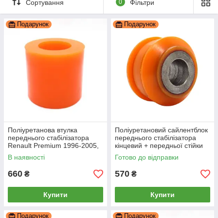
Сортування
0
Фільтри
Подарунок
Подарунок
Поліуретанова втулка
Поліуретановий сайлентблок
переднього стабілізатора
переднього стабілізатора
Renault Premium 1996-2005,
кінцевий + передньої стійки
PP-1944
стабілізатора верхній Renault
В наявності
Готово до відправки
Premium ,, PP-1609
660
570
₴
₴
Купити
Купити
Подарунок
Подарунок