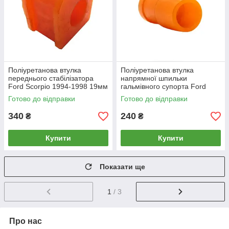
Поліуретанова втулка
Поліуретанова втулка
переднього стабілізатора
напрямної шпильки
Ford Scorpio 1994-1998 19мм
гальмівного супорта Ford
ПІД вироблення, PP-0070P
Scorpio 1994-1998, PP-0866
Готово до відправки
Готово до відправки
340
240
₴
₴
Купити
Купити
Показати ще
1
/ 3
Про нас