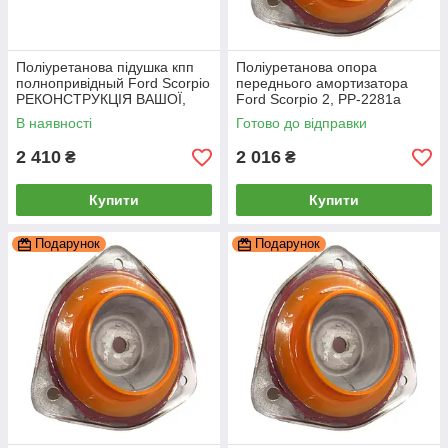
Поліуретанова підушка кпп
Поліуретанова опора
полнопривідный Ford Scorpio
переднього амортизатора
РЕКОНСТРУКЦІЯ ВАШОЇ,
Ford Scorpio 2, PP-2281a
PP-1407b
В наявності
Готово до відправки
2 410
2 016
₴
₴
Купити
Купити
Подарунок
Подарунок