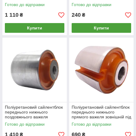
2006-2013 4.7L
Merсedes 216 2006-2013
Готово до відправки
Готово до відправки
1 110
240
₴
₴
Купити
Купити
Поліуретановий сайлентблок
Поліуретановий сайлентблок
переднього нижнього
переднього нижнього
поздовжнього важеля
прямого важеля зовнішній під
Mercedes-Benz 216 2006-
амортизатор Merсedes S-
Готово до відправки
Готово до відправки
2013
Class (C216) 2006-2016
1 410
690
₴
₴