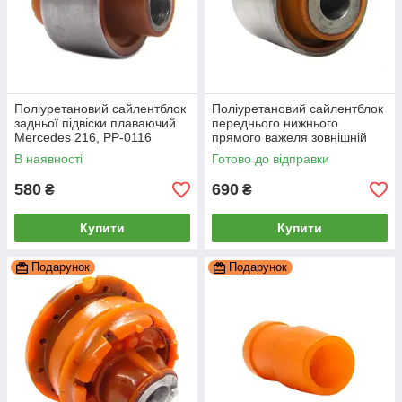
Поліуретановий сайлентблок
Поліуретановий сайлентблок
задньої підвіски плаваючий
переднього нижнього
Merсedes 216, PP-0116
прямого важеля зовнішній
(під амортизатор) Mercedes
В наявності
Готово до відправки
S-Class (C216) ,, PP-1218
580
690
₴
₴
Купити
Купити
Подарунок
Подарунок