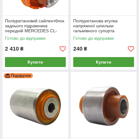
Поліуретановий cайлентблок
Поліуретанова втулка
заднього підрамника
напрямної шпильки
передній MERCEDES CL-
гальмівного супорта
CLASS (216) 2006-2013, PP-
Mercedes 216 2006-2013, PP-
Готово до відправки
Готово до відправки
1526
0866
2 410
240
₴
₴
Купити
Купити
Подарунок