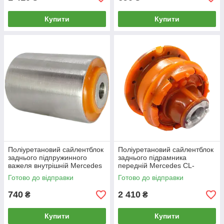
Купити
Купити
Поліуретановий сайлентблок
Поліуретановий cайлентблок
заднього підпружинного
заднього підрамника
важеля внутрішній Merсedes
передній Merсedes CL-
216 2006-2013
CLASS (216) 2006-2013
Готово до відправки
Готово до відправки
740
2 410
₴
₴
Купити
Купити