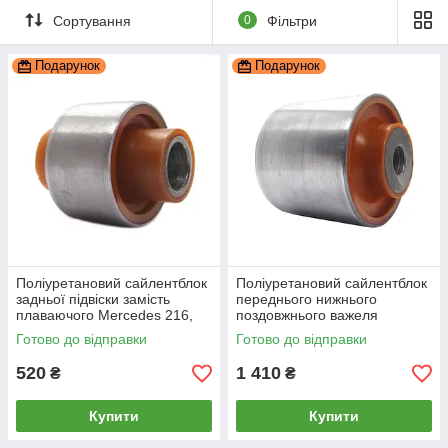
Сортування
0
Фільтри
Подарунок
Подарунок
Поліуретановий сайлентблок
Поліуретановий сайлентблок
задньої підвіски замість
переднього нижнього
плаваючого Mercedes 216,
поздовжнього важеля
PP-0116a
Mercedes 216, PP-1008c
Готово до відправки
Готово до відправки
520
1 410
₴
₴
Купити
Купити