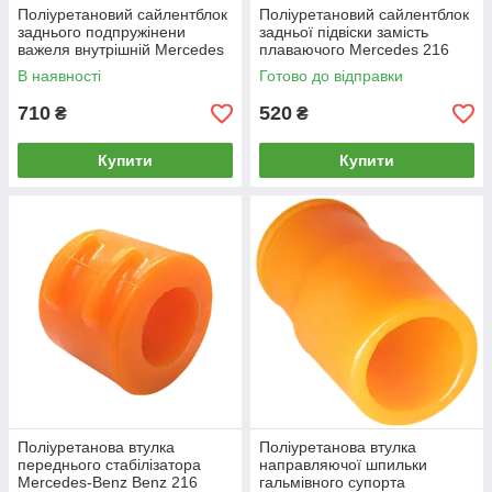
Поліуретановий сайлентблок
Поліуретановий сайлентблок
заднього подпружінени
задньої підвіски замість
важеля внутрішній Mercedes
плаваючого Merсedes 216
216 2006-2013, PP-1302
В наявності
Готово до відправки
710
520
₴
₴
Купити
Купити
Поліуретанова втулка
Поліуретанова втулка
переднього стабілізатора
направляючої шпильки
Mercedes-Benz Benz 216
гальмівного супорта