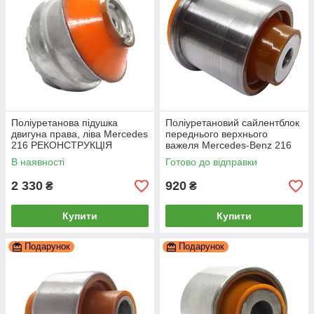
Поліуретанова підушка
Поліуретановий сайлентблок
двигуна права, ліва Mercedes
переднього верхнього
216 РЕКОНСТРУКЦІЯ
важеля Mercedes-Benz 216
ВАШОЇ, PP-2223bb
В наявності
Готово до відправки
2 330
920
₴
₴
Купити
Купити
Подарунок
Подарунок