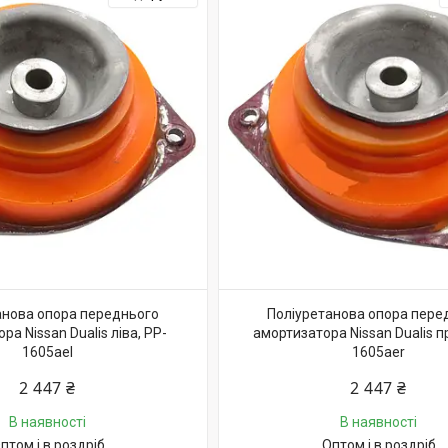
анова опора переднього
Поліуретанова опора пере
ра Nissan Dualis ліва, PP-
амортизатора Nissan Dualis п
1605ael
1605aer
2 447 ₴
2 447 ₴
В наявності
В наявності
птом і в роздріб
Оптом і в роздріб