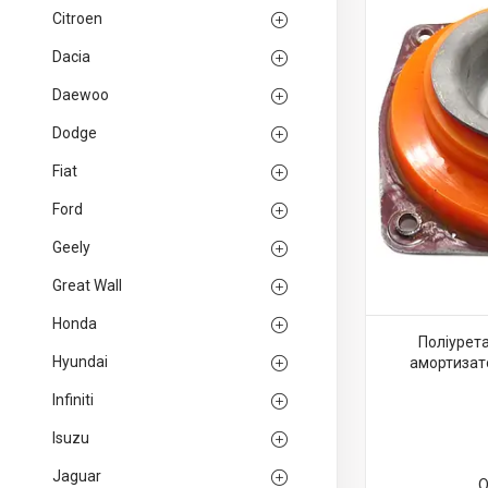
Citroen
Dacia
Daewoo
Dodge
Fiat
Ford
Geely
Great Wall
Honda
Поліурет
Hyundai
амортизато
Infiniti
Isuzu
Jaguar
О