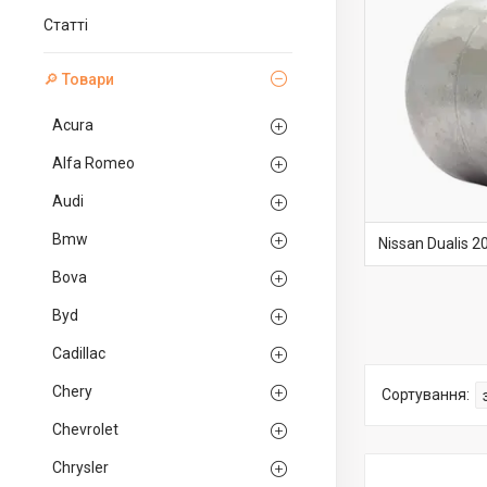
Статті
🔎 Товари
Acura
Alfa Romeo
Audi
Bmw
Nissan Dualis 
Bova
Byd
Cadillac
Chery
Chevrolet
Chrysler