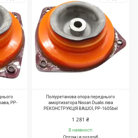
днього
Поліуретанова опора переднього
рава, PP-
амортизатора Nissan Dualis ліва
РЕКОНСТРУКЦІЯ ВАШОЇ, PP-1605bel
1 281 ₴
В наявності
Оптом і в роздріб