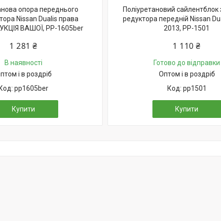
анова опора переднього
Поліуретановий cайлентблок
ора Nissan Dualis права
редуктора передній Nissan Dua
КЦІЯ ВАШОЇ, PP-1605ber
2013, PP-1501
1 281 ₴
1 110 ₴
В наявності
Готово до відправки
птом і в роздріб
Оптом і в роздріб
pp1605ber
pp1501
Купити
Купити