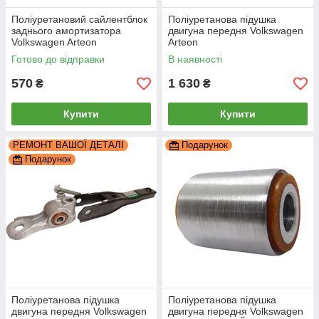
Поліуретановий сайлентблок
Поліуретанова підушка
заднього амортизатора
двигуна передня Volkswagen
Volkswagen Arteon
Arteon
амортизатор Koni, PP-0164b
Готово до відправки
В наявності
570
1 630
₴
₴
Купити
Купити
РЕМОНТ ВАШОЇ ДЕТАЛІ
Подарунок
Подарунок
Поліуретанова підушка
Поліуретанова підушка
двигуна передня Volkswagen
двигуна передня Volkswagen