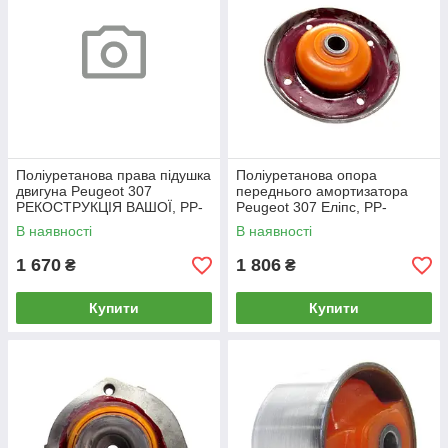
Поліуретанова права підушка
Поліуретанова опора
двигуна Peugeot 307
переднього амортизатора
РЕКОСТРУКЦІЯ ВАШОЇ, PP-
Peugeot 307 Еліпс, PP-
0897bb
1024aa
В наявності
В наявності
1 670
1 806
₴
₴
Купити
Купити