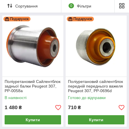
Сортування
0
Фільтри
Подарунок
Подарунок
Поліуретановий Сайлентблок
Поліуретановий сайлентблок
задньої балки Peugeot 307,
передній переднього важеля
PP-0058a
Peugeot 307, PP-0696d
В наявності
Готово до відправки
1 480
710
₴
₴
Купити
Купити