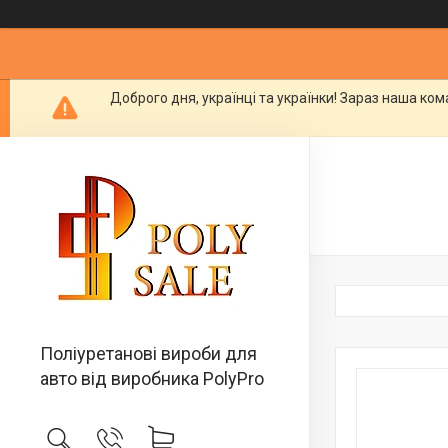
Доброго дня, українці та українки! Зараз наша ко
Поліуретанові вироби для
авто від виробника PolyPro