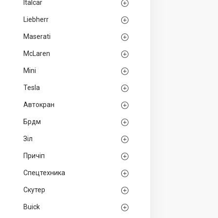
Italcar
Liebherr
Maserati
McLaren
Mini
Tesla
Автокран
Брдм
Зіл
Причіп
Спецтехника
Скутер
Buick