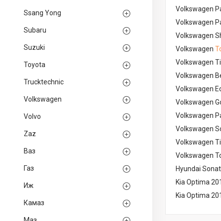
Volkswagen P
Ssang Yong
Volkswagen P
Subaru
Volkswagen S
Suzuki
Volkswagen
T
Volkswagen T
Toyota
Volkswagen B
Trucktechnic
Volkswagen E
Volkswagen
Volkswagen G
Volkswagen P
Volvo
Volkswagen Sc
Zaz
Volkswagen T
Ваз
Volkswagen T
Газ
Hyundai Sona
Kia Optima 20
Иж
Kia Optima 20
Камаз
Маз