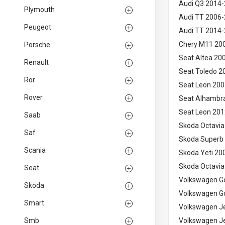
Audi Q3 2014
Plymouth
Audi TT 2006
Peugeot
Audi TT 2014
Chery M11 20
Porsche
Seat Altea 20
Renault
Seat Toledo 2
Ror
Seat Leon 20
Rover
Seat Alhambr
Seat Leon 201
Saab
Skoda Octavi
Saf
Skoda Superb
Scania
Skoda Yeti 20
Skoda Octavia
Seat
Volkswagen G
Skoda
Volkswagen G
Smart
Volkswagen J
Smb
Volkswagen J