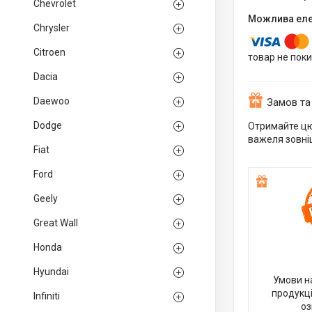
Chevrolet
Chrysler
Citroen
товар не пок
Dacia
Daewoo
Замов та
Dodge
Отримайте цю
важеля зовніш
Fiat
Ford
Geely
Great Wall
Honda
Hyundai
Умови н
продукці
Infiniti
оз