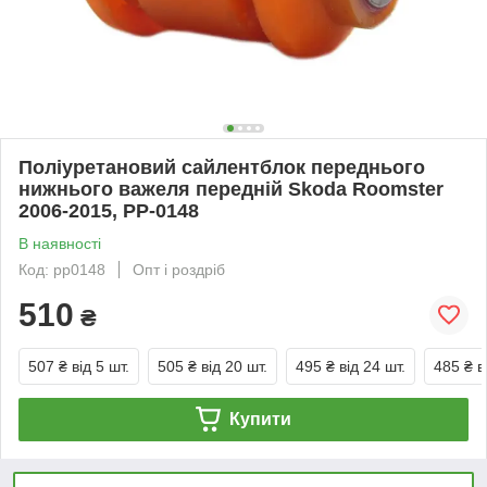
Поліуретановий сайлентблок переднього
нижнього важеля передній Skoda Roomster
2006-2015, PP-0148
В наявності
Код: pp0148
Опт і роздріб
510
₴
507 ₴
від 5 шт.
505 ₴
від 20 шт.
495 ₴
від 24 шт.
485 ₴
в
Купити