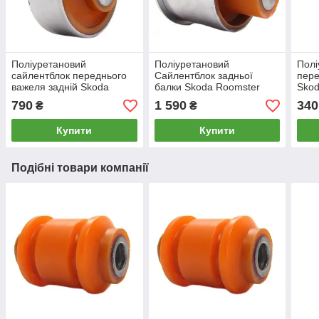
Поліуретановий
Поліуретановий
Полі
сайлентблок переднього
Сайлентблок задньої
пере
важеля задній Skoda
балки Skoda Roomster
Skod
Roomster 2006-2015, PP-
2006-2015, PP-0151
2015
790
1 590
340
₴
₴
0149
виро
Купити
Купити
Подібні товари компанії