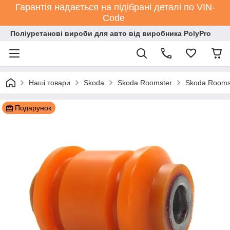
Гарантія надається на підібрані деталі по VIN-
Code
Поліуретанові вироби для авто від виробника PolyPro
Наші товари
Skoda
Skoda Roomster
Skoda Rooms
Подарунок