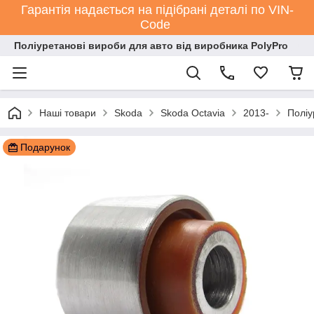
Гарантія надається на підібрані деталі по VIN-
Code
Поліуретанові вироби для авто від виробника PolyPro
Наші товари
Skoda
Skoda Octavia
2013-
Поліу
Подарунок