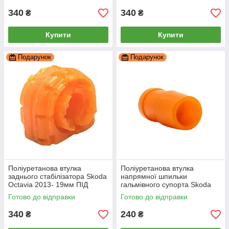
340
340
₴
₴
Купити
Купити
Подарунок
Подарунок
Поліуретанова втулка
Поліуретанова втулка
заднього стабілізатора Skoda
напрямної шпильки
Octavia 2013- 19мм ПІД
гальмівного супорта Skoda
вироблення, PP-0333P
Octavia 2013-, PP-0866
Готово до відправки
Готово до відправки
340
240
₴
₴