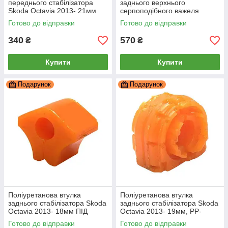
переднього стабілізатора
заднього верхнього
Skoda Octavia 2013- 21мм
серпоподібного важеля
ПІД вироблення, PP-0143P
зовнішній Skoda Octavia
Готово до відправки
Готово до відправки
2013-, PP-0165
340
570
₴
₴
Купити
Купити
Подарунок
Подарунок
Поліуретанова втулка
Поліуретанова втулка
заднього стабілізатора Skoda
заднього стабілізатора Skoda
Octavia 2013- 18мм ПІД
Octavia 2013- 19мм, PP-
вироблення, PP-0269P
0333P
Готово до відправки
Готово до відправки