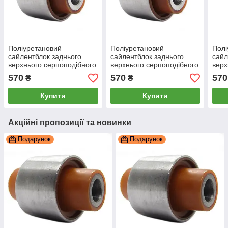
Поліуретановий
Поліуретановий
Полі
сайлентблок заднього
сайлентблок заднього
сайл
верхнього серпоподібного
верхнього серпоподібного
верх
важеля внутрішній Audi A3
важеля внутрішній Audi A1
важе
570
570
570
₴
₴
2003-2012, PP-0165
2010-2018, PP-0165
Yeti
Купити
Купити
Акційні пропозиції та новинки
Подарунок
Подарунок