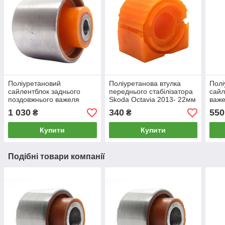
Поліуретановий
Поліуретанова втулка
Полі
сайлентблок заднього
переднього стабілізатора
сайл
поздовжнього важеля
Skoda Octavia 2013- 22мм
важе
Skoda Octavia 2013-, PP-
ПІД вироблення, PP-
Octa
1 030
340
550
₴
₴
0122
0143P
Купити
Купити
Подібні товари компанії