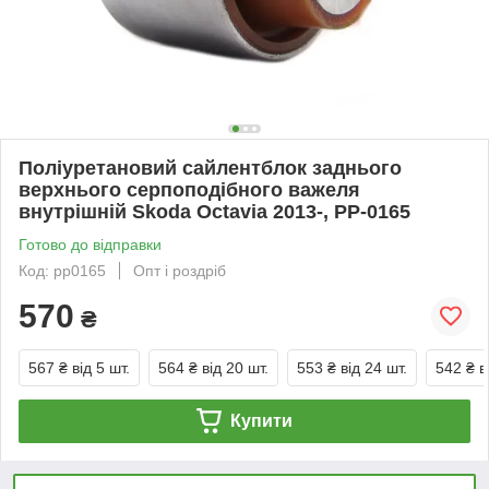
Поліуретановий сайлентблок заднього
верхнього серпоподібного важеля
внутрішній Skoda Octavia 2013-, PP-0165
Готово до відправки
Код: pp0165
Опт і роздріб
570
₴
567 ₴
від 5 шт.
564 ₴
від 20 шт.
553 ₴
від 24 шт.
542 ₴
в
Купити