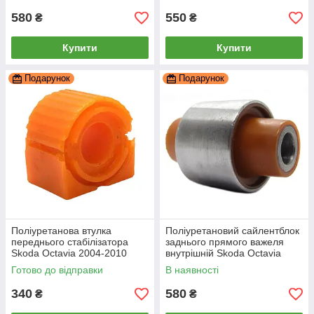
580
550
₴
₴
Купити
Купити
Подарунок
Подарунок
Поліуретанова втулка
Поліуретановий сайлентблок
переднього стабілізатора
заднього прямого важеля
Skoda Octavia 2004-2010
внутрішній Skoda Octavia
22мм ПІД вироблення, PP-
2004-2010, PP-0164
Готово до відправки
В наявності
0143P
340
580
₴
₴