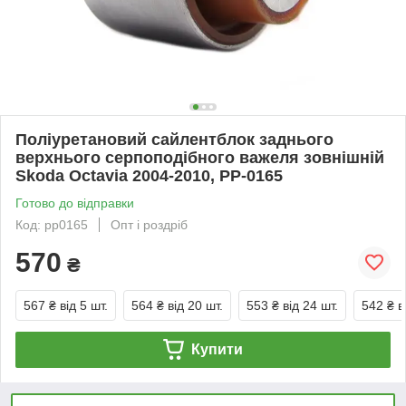
Поліуретановий сайлентблок заднього
верхнього серпоподібного важеля зовнішній
Skoda Octavia 2004-2010, PP-0165
Готово до відправки
Код: pp0165
Опт і роздріб
570
₴
567 ₴
від 5 шт.
564 ₴
від 20 шт.
553 ₴
від 24 шт.
542 ₴
в
Купити