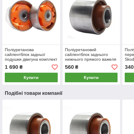
Поліуретанова
Поліуретановий
Полі
сайлентблок задньої
сайлентблок заднього
пере
подушки двигуна комплект
нижнього прямого важеля
Skod
2шт Skoda Octavia 2004-
зовнішній Skoda Octavia
22м
1 690
560
340
₴
₴
2010, PP-1608
2004-2010, PP-0133
Купити
Купити
Подібні товари компанії