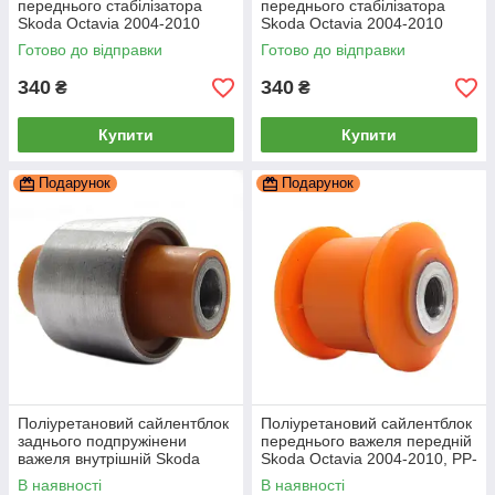
переднього стабілізатора
переднього стабілізатора
Skoda Octavia 2004-2010
Skoda Octavia 2004-2010
21мм ПІД вироблення, PP-
23мм ПІД вироблення, PP-
Готово до відправки
Готово до відправки
0057P
0143P
340
340
₴
₴
Купити
Купити
Подарунок
Подарунок
Поліуретановий сайлентблок
Поліуретановий сайлентблок
заднього подпружінени
переднього важеля передній
важеля внутрішній Skoda
Skoda Octavia 2004-2010, PP-
Octavia 2004-2010, PP-0164
0163
В наявності
В наявності