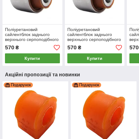
Поліуретановий
Поліуретановий
Полі
сайлентблок заднього
сайлентблок заднього
сайл
верхнього серпоподібного
верхнього серпоподібного
верх
важеля зовнішній Seat
важеля зовнішній Audi A1
важе
570
570
570
₴
₴
Toledo 3 2004-2009, PP-
2010-2018, PP-0165
Volk
0165
PP-
Купити
Купити
Акційні пропозиції та новинки
Подарунок
Подарунок