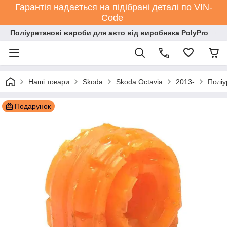
Гарантія надається на підібрані деталі по VIN-
Code
Поліуретанові вироби для авто від виробника PolyPro
Наші товари
Skoda
Skoda Octavia
2013-
Поліу
Подарунок