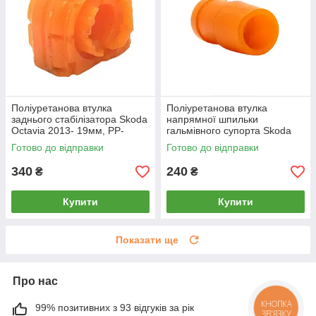
Поліуретанова втулка
Поліуретанова втулка
заднього стабілізатора Skoda
напрямної шпильки
Octavia 2013- 19мм, PP-
гальмівного супорта Skoda
0333P
Octavia 2013-, PP-0866
Готово до відправки
Готово до відправки
340
240
₴
₴
Купити
Купити
Показати ще
Про нас
99% позитивних з 93 відгуків за рік
КНОПКА
ЗВ'ЯЗКУ