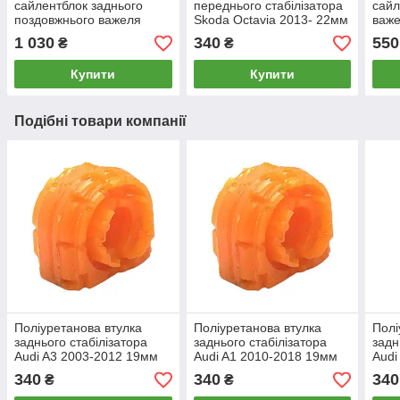
сайлентблок заднього
переднього стабілізатора
сайл
поздовжнього важеля
Skoda Octavia 2013- 22мм
важе
Skoda Octavia 2013-, PP-
ПІД вироблення, PP-
Octa
1 030
340
550
₴
₴
0122
0143P
Купити
Купити
Подібні товари компанії
Поліуретанова втулка
Поліуретанова втулка
Полі
заднього стабілізатора
заднього стабілізатора
задн
Audi A3 2003-2012 19мм
Audi A1 2010-2018 19мм
Audi
ПІД вироблення, PP-
ПІД вироблення, PP-
ПІД 
340
340
340
₴
₴
0333P
0333P
033