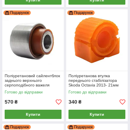
Купити
Купити
Подарунок
Подарунок
Поліуретановий сайлентблок
Поліуретанова втулка
заднього верхнього
переднього стабілізатора
серпоподібного важеля
Skoda Octavia 2013- 21мм
внутрішній Skoda Octavia
ПІД вироблення, PP-0143P
Готово до відправки
Готово до відправки
2013-, PP-0165
570
340
₴
₴
Купити
Купити
Подарунок
Подарунок