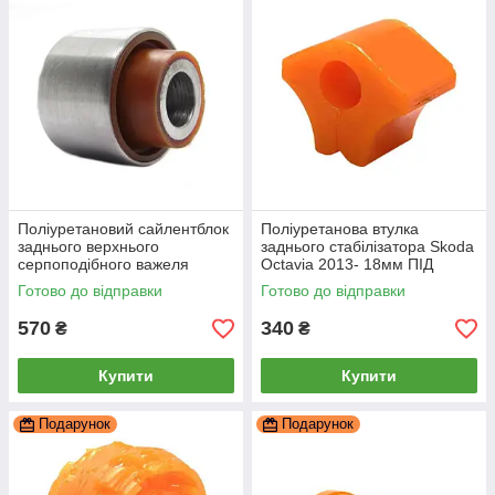
Поліуретановий сайлентблок
Поліуретанова втулка
заднього верхнього
заднього стабілізатора Skoda
серпоподібного важеля
Octavia 2013- 18мм ПІД
зовнішній Skoda Octavia
вироблення, PP-0269P
Готово до відправки
Готово до відправки
2013-, PP-0165
570
340
₴
₴
Купити
Купити
Подарунок
Подарунок