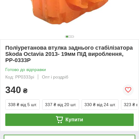
Поліуретанова втулка заднього стабілізатора
Skoda Octavia 2013- 19мм ПІД вироблення,
PP-0333P
Готово до відправки
Код: PP0333pi
Опт і роздріб
340
₴
338 ₴
від 5 шт.
337 ₴
від 20 шт.
330 ₴
від 24 шт.
323 ₴
в
Купити