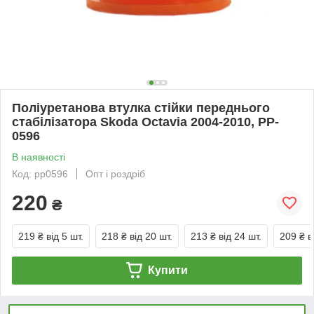
Поліуретанова втулка стійки переднього
стабілізатора Skoda Octavia 2004-2010, PP-
0596
В наявності
Код: pp0596
Опт і роздріб
220
₴
219 ₴
від 5 шт.
218 ₴
від 20 шт.
213 ₴
від 24 шт.
209 ₴
в
Купити