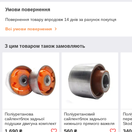
Умови повернення
Повернення товару впродовж 14 днів за рахунок покупця
Всі умови повернення
З цим товаром також замовляють
Поліуретанова
Поліуретановий
Полі
сайлентблок задньої
сайлентблок заднього
пере
подушки двигуна комплект
нижнього прямого важеля
Skod
2шт Skoda Octavia 2004-
зовнішній Skoda Octavia
22м
1 690
560
340
₴
₴