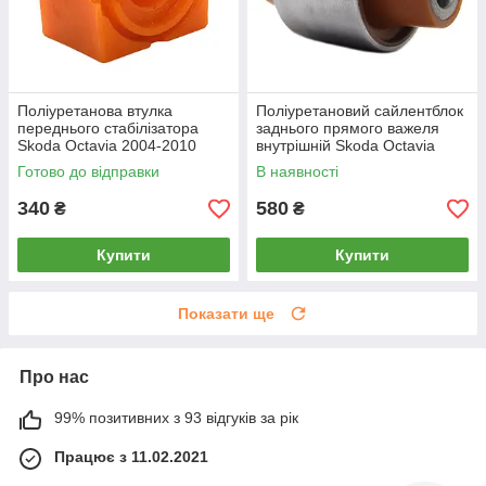
Поліуретанова втулка
Поліуретановий сайлентблок
переднього стабілізатора
заднього прямого важеля
Skoda Octavia 2004-2010
внутрішній Skoda Octavia
22мм ПІД вироблення, PP-
2004-2010, PP-0164
Готово до відправки
В наявності
0143P
340
580
₴
₴
Купити
Купити
Показати ще
Про нас
99% позитивних з 93 відгуків за рік
Працює з 11.02.2021