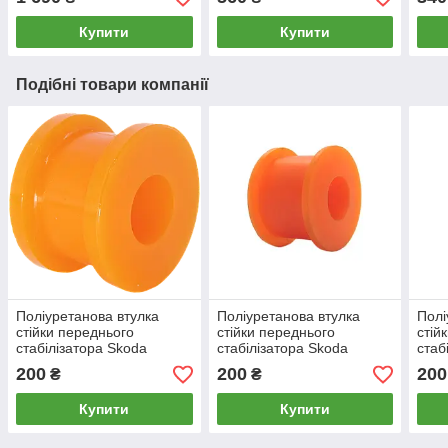
2010, PP-1608
2004-2010, PP-0133
Купити
Купити
Подібні товари компанії
Поліуретанова втулка
Поліуретанова втулка
Полі
стійки переднього
стійки переднього
стій
стабілізатора Skoda
стабілізатора Skoda
стаб
Octavia 2004-2010
Octavia, PP-0596c
Octa
200
200
200
₴
₴
Купити
Купити