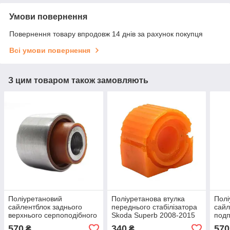
Умови повернення
Повернення товару впродовж 14 днів за рахунок покупця
Всі умови повернення
З цим товаром також замовляють
Поліуретановий
Поліуретанова втулка
Полі
сайлентблок заднього
переднього стабілізатора
сайл
верхнього серпоподібного
Skoda Superb 2008-2015
подп
важеля зовнішній Skoda
22мм, PP-0143P
зовн
570
340
570
₴
₴