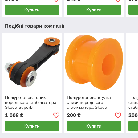
Superb 2008-2015, PP-
2008
0165
Купити
Купити
Подібні товари компанії
Поліуретанова стійка
Поліуретанова втулка
Полі
переднього стабілізатора
стійки переднього
стій
Skoda Superb
стабілізатора Skoda
стаб
(Сайлентблоки без
Superb 2008-2015
Supe
1 008
200
200
₴
₴
металевих втулок), PP-
0596f
Купити
Купити