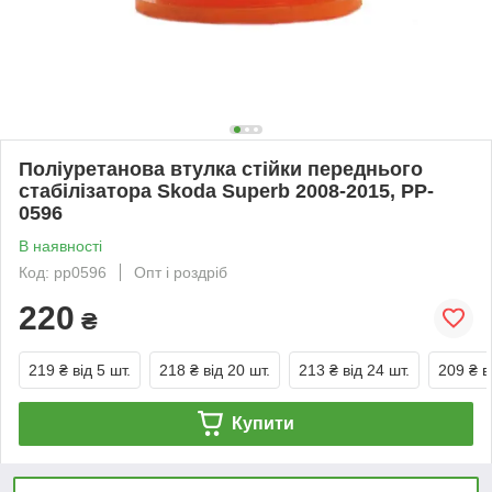
Поліуретанова втулка стійки переднього
стабілізатора Skoda Superb 2008-2015, PP-
0596
В наявності
Код: pp0596
Опт і роздріб
220
₴
219 ₴
від 5 шт.
218 ₴
від 20 шт.
213 ₴
від 24 шт.
209 ₴
в
Купити