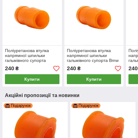
Поліуретанова втулка
Поліуретанова втулка
Полі
напрямної шпильки
напрямної шпильки
напр
гальмівного супорта
гальмівного супорта Bmw
галь
Mercedes 219 2004-2010,
E81 2004-2011, PP-0866
E82 
240
240
240
₴
₴
PP-0866
Купити
Купити
Акційні пропозиції та новинки
Подарунок
Подарунок