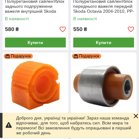
Поліуретановий сайлентблок
Поліуретановий сайлентблок
заднього подпружінени
переднього важеля передній
важеля внутрішній Skoda
Skoda Octavia 2004-2010, PP-
Octavia 2004-2010, PP-0164
0163
В наявності
В наявності
580
550
₴
₴
Купити
Купити
Подарунок
Подарунок
Доброго дня, українці та українки! Зараз наша команда
відпочиває, для того, щоб набратись сил. Всім мира та
Поліуретанова втулка
Поліуретановий сайлентблок
перемоги! Всі замовлення будуть опрацьовані в перший
переднього стабілізатора
заднього прямого важеля
же робочий день
Skoda Octavia 2004-2010
внутрішній Skoda Octavia
22мм ПІД вироблення, PP-
2004-2010, PP-0164