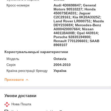
Кросс-номери
Audi 4D0698647; General
Motors 90510227; Honda
45007SEAE01; Jaguar
C2C29161; Kia 0K20A3325Z;
Land Rover LR000751; Mazda
DDY23369X; Mercedes-Benz
A000420007664; Nissan
44011BA00B; Opel 443914;
Porsche 92835194900;
Renault 7701206601; SAAB
8969107
Користувальницькі характеристики
Модель
Octavia
Серія
2004-2010
Країна реєстрації бренду
Україна
Приховати
Умови доставки
Нова Пошта