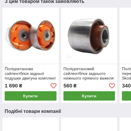
З цим товаром також замовляють
Поліуретанова
Поліуретановий
Полі
сайлентблок задньої
сайлентблок заднього
пере
подушки двигуна комплект
нижнього прямого важеля
Skod
2шт Skoda Octavia 2004-
зовнішній Skoda Octavia
22м
1 690
560
340
₴
₴
2010, PP-1608
2004-2010, PP-0133
Купити
Купити
Подібні товари компанії