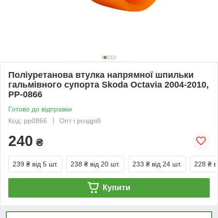
Поліуретанова втулка напрямної шпильки
гальмівного супорта Skoda Octavia 2004-2010,
PP-0866
Готово до відправки
Код: pp0866
Опт і роздріб
240
₴
239 ₴
від 5 шт.
238 ₴
від 20 шт.
233 ₴
від 24 шт.
228 ₴
в
Купити