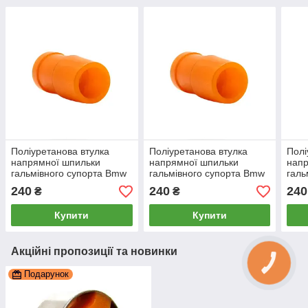
Поліуретанова втулка
Поліуретанова втулка
Полі
напрямної шпильки
напрямної шпильки
напр
гальмівного супорта Bmw
гальмівного супорта Bmw
галь
E84 2008-2015, PP-0866
F01 2009-2015, PP-0866
Skod
240
240
240
₴
₴
PP-
Купити
Купити
Акційні пропозиції та новинки
Подарунок