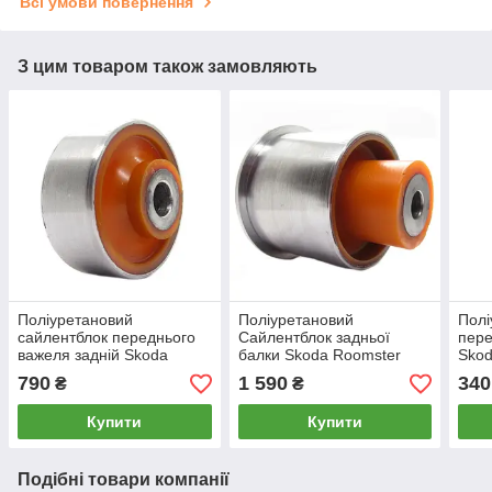
Всі умови повернення
З цим товаром також замовляють
Поліуретановий
Поліуретановий
Полі
сайлентблок переднього
Сайлентблок задньої
пере
важеля задній Skoda
балки Skoda Roomster
Skod
Roomster 2006-2015, PP-
2006-2015, PP-0151
2015
790
1 590
340
₴
₴
0149
виро
Купити
Купити
Подібні товари компанії