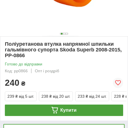
Поліуретанова втулка напрямної шпильки
гальмівного супорта Skoda Superb 2008-2015,
PP-0866
Готово до відправки
Код: pp0866
Опт і роздріб
240
₴
239 ₴
від 5 шт.
238 ₴
від 20 шт.
233 ₴
від 24 шт.
228 ₴
в
Купити