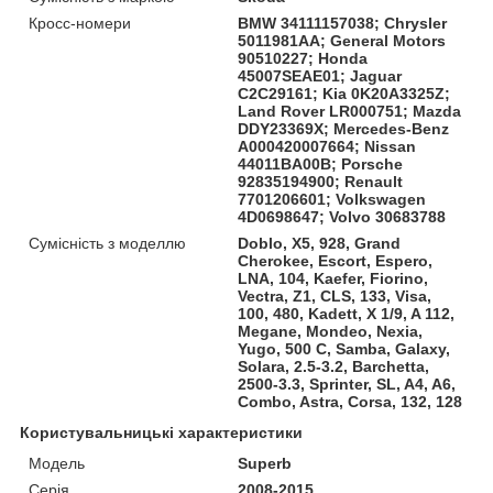
Кросс-номери
BMW 34111157038; Chrysler
5011981AA; General Motors
90510227; Honda
45007SEAE01; Jaguar
C2C29161; Kia 0K20A3325Z;
Land Rover LR000751; Mazda
DDY23369X; Mercedes-Benz
A000420007664; Nissan
44011BA00B; Porsche
92835194900; Renault
7701206601; Volkswagen
4D0698647; Volvo 30683788
Сумісність з моделлю
Doblo, X5, 928, Grand
Cherokee, Escort, Espero,
LNA, 104, Kaefer, Fiorino,
Vectra, Z1, CLS, 133, Visa,
100, 480, Kadett, X 1/9, A 112,
Megane, Mondeo, Nexia,
Yugo, 500 C, Samba, Galaxy,
Solara, 2.5-3.2, Barchetta,
2500-3.3, Sprinter, SL, A4, A6,
Combo, Astra, Corsa, 132, 128
Користувальницькі характеристики
Модель
Superb
Серія
2008-2015