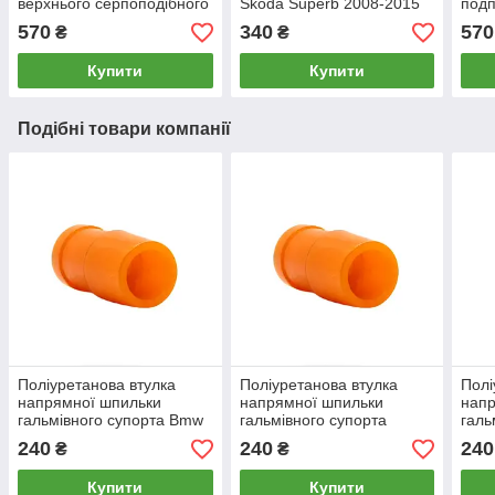
верхнього серпоподібного
Skoda Superb 2008-2015
подп
важеля зовнішній Skoda
22мм, PP-0143P
зовн
570
340
570
₴
₴
Superb 2008-2015, PP-
2008
0165
Купити
Купити
Подібні товари компанії
Поліуретанова втулка
Поліуретанова втулка
Полі
напрямної шпильки
напрямної шпильки
напр
гальмівного супорта Bmw
гальмівного супорта
галь
E84 2008-2015, PP-0866
Honda Accord 2008-2015,
Skod
240
240
240
₴
₴
PP-0866
2015
Купити
Купити