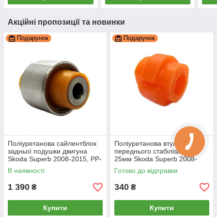
Акційні пропозиції та новинки
Подарунок
Подарунок
Поліуретанова сайлентблок
Поліуретанова втулка
задньої подушки двигуна
переднього стабілізатора
Skoda Superb 2008-2015, PP-
25мм Skoda Superb 2008-
0692A
2015, PP-0010P
В наявності
Готово до відправки
1 390
340
₴
₴
Купити
Купити