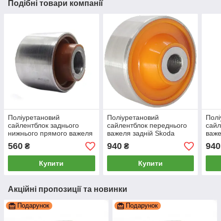
Подібні товари компанії
Поліуретановий
Поліуретановий
Полі
сайлентблок заднього
сайлентблок переднього
сайл
нижнього прямого важеля
важеля задній Skoda
важе
зовнішній Skoda Octavia
Superb 2015- PP-1043
Supe
560
940
940
₴
₴
2013-, PP-0133
104
Купити
Купити
Акційні пропозиції та новинки
Подарунок
Подарунок