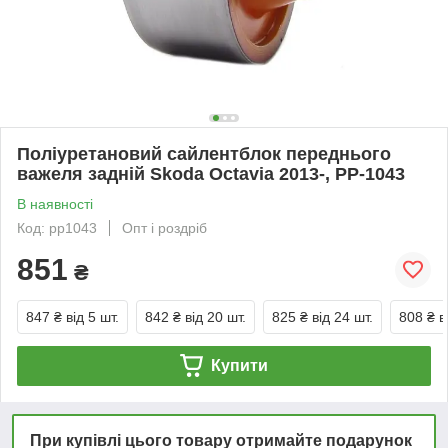
Поліуретановий сайлентблок переднього
важеля задній Skoda Octavia 2013-, PP-1043
В наявності
Код: pp1043
Опт і роздріб
851
₴
847 ₴
від 5 шт.
842 ₴
від 20 шт.
825 ₴
від 24 шт.
808 ₴
в
Купити
При купівлі цього товару отримайте подарунок