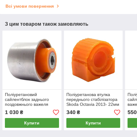
Всі умови повернення
З цим товаром також замовляють
Поліуретановий
Поліуретанова втулка
Полі
сайлентблок заднього
переднього стабілізатора
сайл
поздовжнього важеля
Skoda Octavia 2013- 22мм
важе
Skoda Octavia 2013-, PP-
ПІД вироблення, PP-
Octa
1 030
340
550
₴
₴
0122
0143P
Купити
Купити