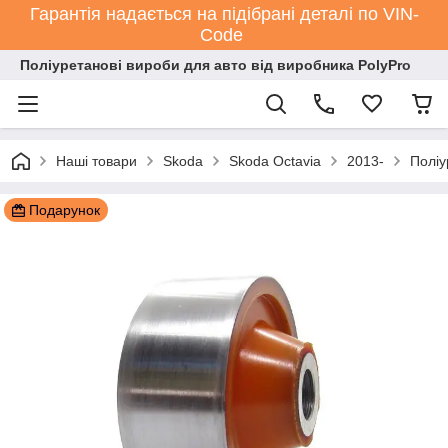
Гарантія надається на підібрані деталі по VIN-
Code
Поліуретанові вироби для авто від виробника PolyPro
Наші товари
Skoda
Skoda Octavia
2013-
Поліу
Подарунок