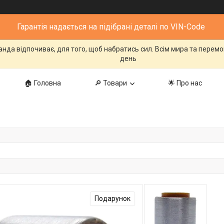
Гарантія надається на підібрані деталі по VIN-Code
манда відпочиває, для того, щоб набратись сил. Всім мира та перем
день
🏠 Головна
🔎 Товари
🌟 Про нас
Подарунок