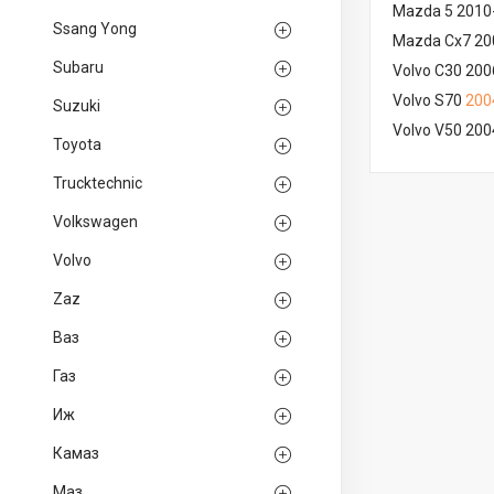
Mazda 5 2010
Ssang Yong
Mazda Cx7 20
Subaru
Volvo C30 20
Volvo S70
200
Suzuki
Volvo V50 20
Toyota
Trucktechnic
Volkswagen
Volvo
Zaz
Ваз
Газ
Иж
Камаз
Маз