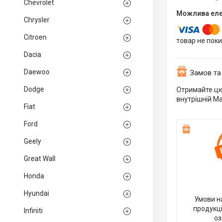
Chevrolet
Chrysler
Citroen
товар не пок
Dacia
Daewoo
Замов та
Dodge
Отримайте цю
внутрішній M
Fiat
Ford
Geely
Great Wall
Honda
Hyundai
Умови н
продукці
Infiniti
оз