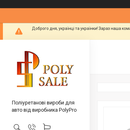
Доброго дня, українці та українки! Зараз наша ко
Поліуретанові вироби для
авто від виробника PolyPro