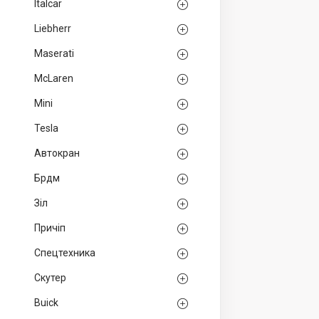
Italcar
Liebherr
Maserati
McLaren
Mini
Tesla
Автокран
Брдм
Зіл
Причіп
Спецтехника
Скутер
Buick