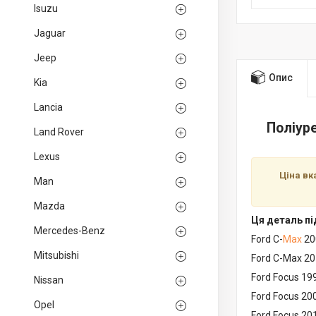
Isuzu
Jaguar
Jeep
Опис
Kia
Lancia
Поліур
Land Rover
Lexus
Ціна вк
Man
Mazda
Ця деталь пі
Mercedes-Benz
Ford C-
Max
20
Mitsubishi
Ford C-Max 20
Ford Focus 19
Nissan
Ford Focus 20
Opel
Ford Focus 20