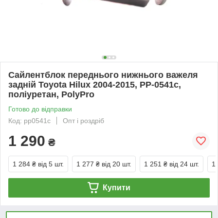
Сайлентблок переднього нижнього важеля
задній Toyota Hilux 2004-2015, PP-0541c,
поліуретан, PolyPro
Готово до відправки
Код: pp0541c
Опт і роздріб
1 290
₴
1 284 ₴
від 5 шт.
1 277 ₴
від 20 шт.
1 251 ₴
від 24 шт.
1
Купити