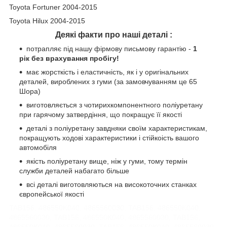
Toyota Fortuner 2004-2015
Toyota Hilux 2004-2015
Деякі факти про наші деталі :
потрапляє під нашу фірмову письмову гарантію -
1
рік без врахування пробігу!
має
жорсткість і еластичність, як і у оригінальних
деталей, вироблених з гуми (за замовчуванням це 65
Шора)
виготовляється з чотирихкомпонентного поліуретану
при гарячому затвердіння, що покращує її якості
деталі з поліуретану завдняки своїм характеристикам,
покращують ходові характеристики і стійкоість вашого
автомобіля
якість поліуретану вище, ніж у гуми, тому термін
служби деталей набагато більше
всі деталі виготовляються на високоточних станках
європейської якості
TAB156, 486550K040, 4865560030, TAB156, 486550K040,
4865560030, TAB156, 486550K040, 4865560030, TAB156,