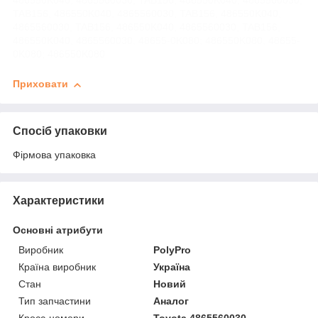
486550K040, 4865560030, TAB156, 486550K040, 4865560030,
TAB156, 486550K040, 4865560030, TAB156, 486550K040,
4865560030, TAB156, 486550K040, 4865560030, TAB156,
486550K040, 4865560030, 48655-0K080; 486550K080, 48655-
0K080; 486550K080
Приховати
Спосіб упаковки
Фірмова упаковка
Характеристики
Основні атрибути
Виробник
PolyPro
Країна виробник
Україна
Стан
Новий
Тип запчастини
Аналог
Кросс-номери
Toyota 4865560030