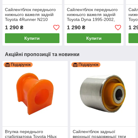
Сайлентблок переднього
Сайлентблок переднього
Сайл
нижнього важеля задній
нижнього важеля задній
нижн
Toyota 4Runner N210
Toyota Dyna 1995-2002,
Toyo
2003-2009, PP-0541c,
PP-0541c, поліуретан,
PP-0
1 290
1 290
1 2
₴
₴
поліуретан, PolyPro
PolyPro
Poly
Купити
Купити
Акційні пропозиції та новинки
Подарунок
Подарунок
Втулка переднього
Сайлентблок задньої
стабілізатора Toyota Hilux
верхньої поздовжньої тяги