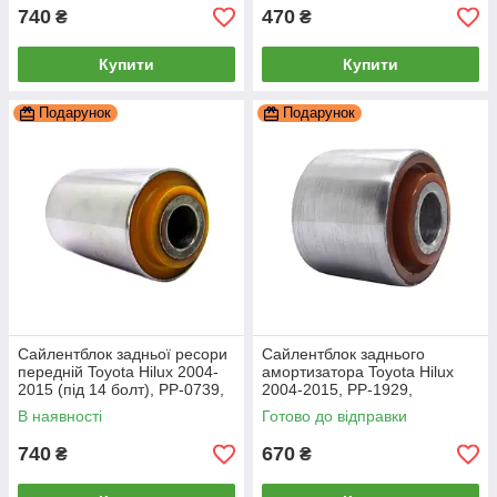
740
470
₴
₴
Купити
Купити
Подарунок
Подарунок
Сайлентблок задньої ресори
Сайлентблок заднього
передній Toyota Hilux 2004-
амортизатора Toyota Hilux
2015 (під 14 болт), PP-0739,
2004-2015, PP-1929,
поліуретан, PolyPro
поліуретан, PolyPro
В наявності
Готово до відправки
740
670
₴
₴