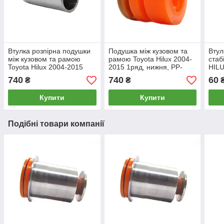
Втулка розпірна подушки
Подушка між кузовом та
Втул
між кузовом та рамою
рамою Toyota Hilux 2004-
стаб
Toyota Hilux 2004-2015
2015 1ряд, нижня, PP-
HILU
ЦІНА ЗА 1 ШТ 95mm, PP-
0226, поліуретан, PolyPro
PP-0
740
740
60
₴
₴
0225c, поліуретан, PolyPro
Poly
Купити
Купити
Подібні товари компанії