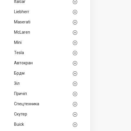
Italcar
Liebherr
Maserati
McLaren
Mini
Tesla
Автокран
Брдм
Зіл
Причіп
Спецтехника
Скутер
Buick