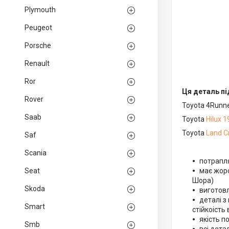
Plymouth
Peugeot
Porsche
Renault
Ror
Ця деталь пі
Rover
Toyota 4Runn
Saab
Toyota
Hilux
1
Toyota
Land C
Saf
Scania
потрапля
Seat
має
жорс
Шора)
Skoda
виготовл
деталі з
Smart
стійкоість
якість п
Smb