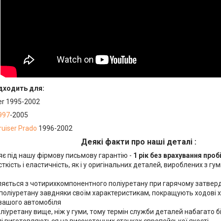
дходить для:
er 1995-2002
997
-2005
ruiser Prado
1996-2002
Деякі факти про наші деталі :
є під нашу фірмову письмову гарантію -
1 рік без врахування пробі
ткість і еластичність, як і у оригінальних деталей, вироблених з г
яється з чотирихкомпонентного поліуретану при гарячому затверді
 поліуретану завдняки своїм характеристикам, покращують ходові х
 вашого автомобіля
оліуретану вище, ніж у гуми, тому термін служби деталей набагато 