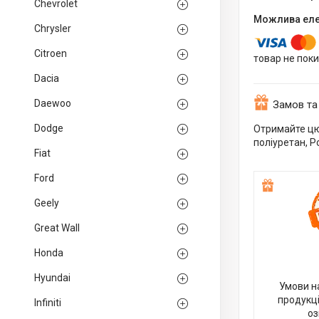
Chevrolet
Chrysler
Citroen
товар не пок
Dacia
Daewoo
Замов та
Dodge
Отримайте цю
поліуретан, P
Fiat
Ford
Geely
Great Wall
Honda
Hyundai
Умови н
продукці
Infiniti
оз