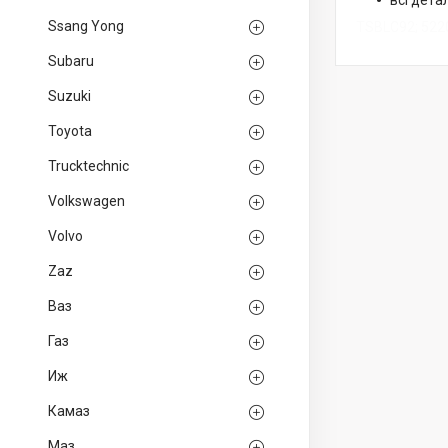
всі дета
Ssang Yong
TSBLC92; 522
Subaru
Suzuki
Toyota
Trucktechnic
Volkswagen
Volvo
Zaz
Ваз
Газ
Иж
Камаз
Маз