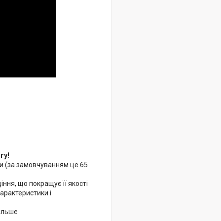
гу!
уми (за замовчуванням це 65
ння, що покращує її якості
арактеристики і
більше