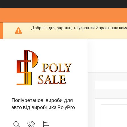
Доброго дня, українці та українки! Зараз наша ко
Поліуретанові вироби для
авто від виробника PolyPro