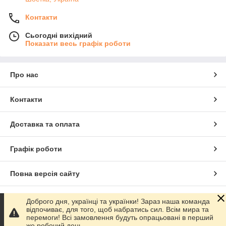
Контакти
Сьогодні вихідний
Показати весь графік роботи
Про нас
Контакти
Доставка та оплата
Графік роботи
Повна версія сайту
Сайт створено на маркетплейсі
Prom.ua
Доброго дня, українці та українки! Зараз наша команда
відпочиває, для того, щоб набратись сил. Всім мира та
перемоги! Всі замовлення будуть опрацьовані в перший
Політика конфіденційності
же робочий день