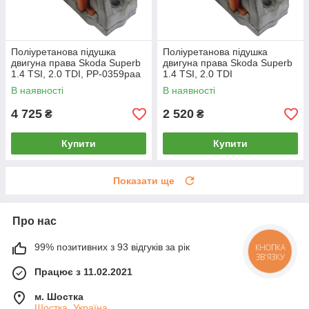
Поліуретанова підушка
Поліуретанова підушка
двигуна права Skoda Superb
двигуна права Skoda Superb
1.4 TSI, 2.0 TDI, PP-0359paa
1.4 TSI, 2.0 TDI
РЕКОНСТРУКЦІЯ ВАШОЇ,
В наявності
В наявності
PP-0359pba
4 725
2 520
₴
₴
Купити
Купити
Показати ще
Про нас
99% позитивних з 93 відгуків за рік
КНОПКА
ЗВ'ЯЗКУ
Працює з 11.02.2021
м. Шостка
Шостка, Україна