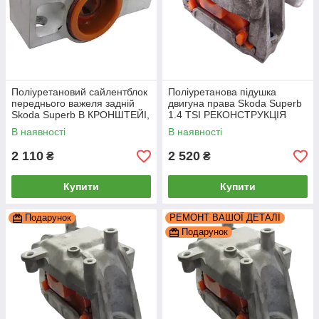
Поліуретановий сайлентблок
Поліуретанова підушка
переднього важеля задній
двигуна права Skoda Superb
Skoda Superb В КРОНШТЕЙІ,
1.4 TSI РЕКОНСТРУКЦІЯ
PP-0201da
ВАШОЇ, PP-0359pbe
В наявності
В наявності
2 110
2 520
₴
₴
Купити
Купити
Подарунок
РЕМОНТ ВАШОЇ ДЕТАЛІ
Подарунок