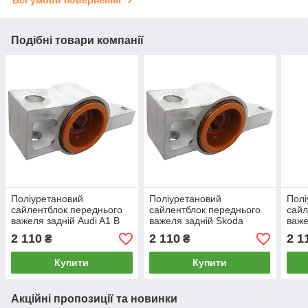
Подібні товари компанії
Поліуретановий
Поліуретановий
Полі
сайлентблок переднього
сайлентблок переднього
сайл
важеля задній Audi A1 В
важеля задній Skoda
важе
КРОНШТЕЙІ, PP-0201d
Octavia В КРОНШТЕЙІ,
Octa
2 110
2 110
2 1
₴
₴
PP-0201d
PP-
Купити
Купити
Акційні пропозиції та новинки