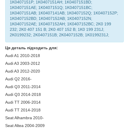
1K0407151P; 1K0407151AH; 1K0407151BD;
1K0407151AE; 1K0407151Q; 1K0407151BC;
1K0407151AB; 1K0407141AB; 1K0407152Q; 1K0407152P;
1K0407152BD; 1K0407152AB; 1K0407152N;
1K0407152AE; 1K0407152AH; 1K0407152BC; 2K0 199
232; 2K0 407 151 B; 2K0 407 152 B; 1K0 199 231J;
2K0199232; 2K0407151B; 2K0407152B; 1K0199231J;
Ця деталь підходить для:
Audi A1 2010-2018
Audi A3 2003-2012
Audi A3 2012-2020
Audi Q2 2016-
Audi Q3 2011-2014
Audi Q3 2014-2018
Audi TT 2006-2014
Audi TT 2014-2018
Seat Alhambra 2010-
Seat Altea 2004-2009