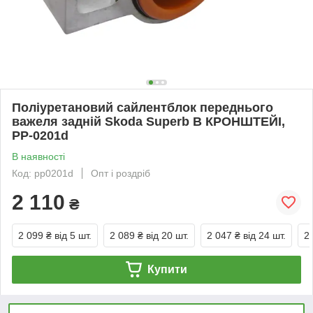
Поліуретановий сайлентблок переднього
важеля задній Skoda Superb В КРОНШТЕЙІ,
PP-0201d
В наявності
Код: pp0201d
Опт і роздріб
2 110
₴
2 099 ₴
від 5 шт.
2 089 ₴
від 20 шт.
2 047 ₴
від 24 шт.
2
Купити