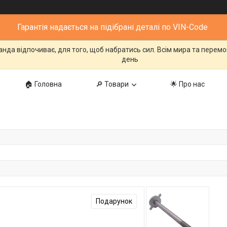
Гарантія надається на підібрані деталі по VIN-Code
манда відпочиває, для того, щоб набратись сил. Всім мира та перем
день
🏠 Головна
🔎 Товари
🌟 Про нас
Подарунок