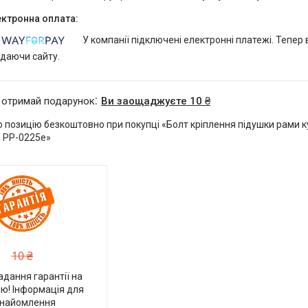
У компанії підключені електронні платежі. Тепер
идаючи сайту.
 отримай подарунок
Ви заощаджуєте 10 ₴
позицію безкоштовно при покупці «Болт кріплення підушки рами ку
, PP-0225e»
10 ₴
адання гарантії на
ю! Інформація для
найомлення