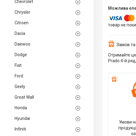
Chevrolet
Chrysler
Citroen
товар не пок
Dacia
Daewoo
Замов та
Dodge
Отримайте цю 
Prado 4-й ряд
Fiat
Ford
Geely
Great Wall
Honda
Hyundai
Умови н
продукці
Infiniti
оз