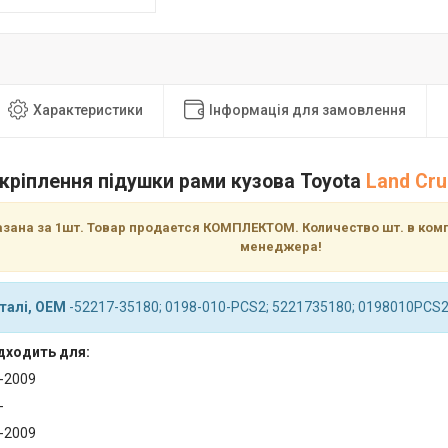
Характеристики
Інформація для замовлення
кріплення підушки рами кузова Toyota
Land Cru
азана за 1шт. Товар продается КОМПЛЕКТОМ. Количество шт. в комп
менеджера!
талі, OEM
-52217-35180; 0198-010-PCS2; 5221735180; 0198010PCS2
дходить для:
2-2009
-
2-2009