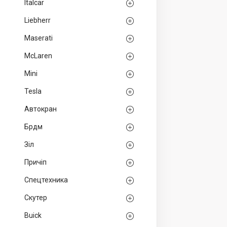
Italcar
Liebherr
Maserati
McLaren
Mini
Tesla
Автокран
Брдм
Зіл
Причіп
Спецтехника
Скутер
Buick