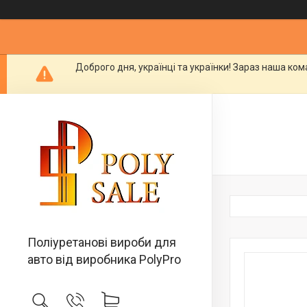
Доброго дня, українці та українки! Зараз наша ко
Поліуретанові вироби для
авто від виробника PolyPro