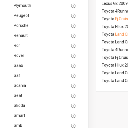
Lexus Gx 2009
Plymouth
Toyota 4Runn
Peugeot
Toyota
Fj Crui
Porsche
Toyota Hilux 
Toyota
Land C
Renault
Toyota Land C
Ror
Toyota 4Runn
Rover
Toyota Fj Crui
Toyota Hilux 
Saab
Toyota Land C
Saf
Toyota Land C
Scania
Seat
Skoda
Smart
Smb