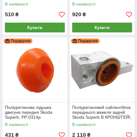
В наявності
В наявності
510
920
₴
₴
Купити
Купити
Подарунок
Подарунок
Поліуретанова підушка
Поліуретановий сайлентблок
двигуна передня Skoda
переднього важеля задній
Superb, PP-0314p
Skoda Superb В КРОНШТЕЙІ,
PP-0201da
В наявності
В наявності
431
2 110
₴
₴