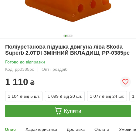
Поліуретанова підушка двигуна ліва Skoda
Superb 2.0TDI ЗМІННИЙ ВКЛАДИШ, PP-0385pc
Готово до відправки
Код: pp0385pc
Опт і роздріб
1 110
₴
1 104 ₴
від 5 шт.
1 099 ₴
від 20 шт.
1 077 ₴
від 24 шт.
1
Купити
Опис
Характеристики
Доставка
Оплата
Умови п