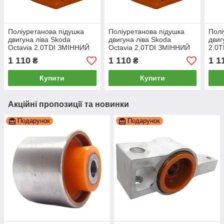
Поліуретанова підушка
Поліуретанова підушка
Полі
двигуна ліва Skoda
двигуна ліва Skoda
двиг
Octavia 2.0TDI ЗМІННИЙ
Octavia 2.0TDI ЗМІННИЙ
2.0
ВКЛАДИШ, PP-0385pc
ВКЛАДИШ, PP-0385pc
ВКЛ
1 110
1 110
1 1
₴
₴
Купити
Купити
Акційні пропозиції та новинки
Подарунок
Подарунок