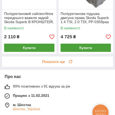
Поліуретановий сайлентблок
Поліуретанова підушка
переднього важеля задній
двигуна права Skoda Superb
Skoda Superb В КРОНШТЕЙІ,
1.4 TSI, 2.0 TDI, PP-0359paa
PP-0201da
В наявності
В наявності
2 110
4 725
₴
₴
Купити
Купити
Показати ще
Про нас
99% позитивних з 91 відгука за рік
Працює з 11.02.2021
м. Шостка
Шостка, Україна
КНОПКА
ЗВ'ЯЗКУ