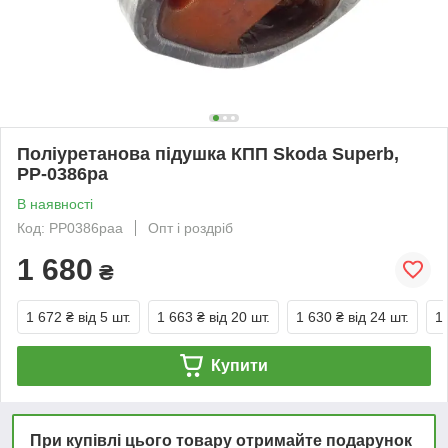
Поліуретанова підушка КПП Skoda Superb,
PP-0386pa
В наявності
Код: PP0386paa
Опт і роздріб
1 680
₴
1 672 ₴
від 5 шт.
1 663 ₴
від 20 шт.
1 630 ₴
від 24 шт.
1
Купити
При купівлі цього товару отримайте подарунок