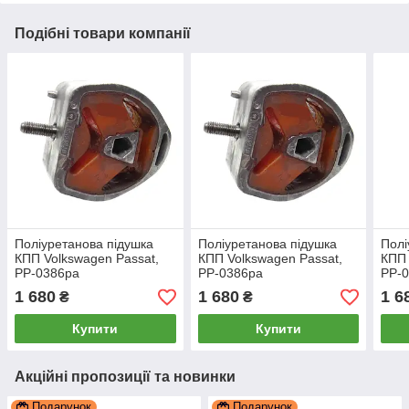
Подібні товари компанії
Поліуретанова підушка
Поліуретанова підушка
Полі
КПП Volkswagen Passat,
КПП Volkswagen Passat,
КПП 
PP-0386pa
PP-0386pa
PP-
1 680
1 680
1 6
₴
₴
Купити
Купити
Акційні пропозиції та новинки
Подарунок
Подарунок