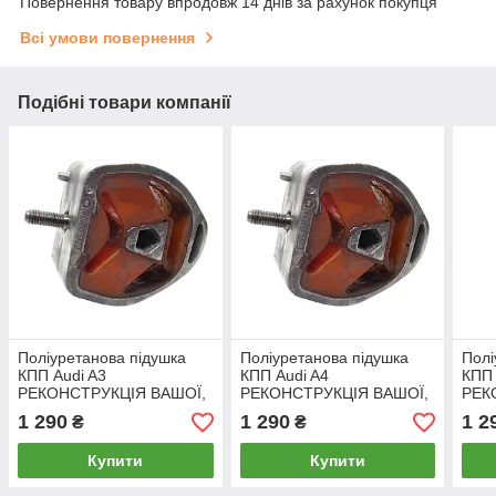
Повернення товару впродовж 14 днів за рахунок покупця
Всі умови повернення
Подібні товари компанії
Поліуретанова підушка
Поліуретанова підушка
Полі
КПП Audi A3
КПП Audi A4
КПП 
РЕКОНСТРУКЦІЯ ВАШОЇ,
РЕКОНСТРУКЦІЯ ВАШОЇ,
РЕК
PP-0386pb
PP-0386pb
PP-
1 290
1 290
1 2
₴
₴
Купити
Купити