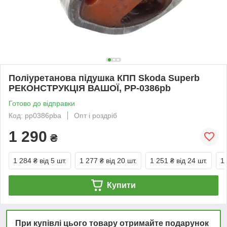
Поліуретанова підушка КПП Skoda Superb
РЕКОНСТРУКЦІЯ ВАШОЇ, PP-0386pb
Готово до відправки
Код: pp0386pba
Опт і роздріб
1 290
₴
1 284 ₴
від 5 шт.
1 277 ₴
від 20 шт.
1 251 ₴
від 24 шт.
1
Купити
При купівлі цього товару отримайте подарунок