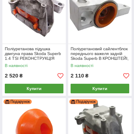
Поліуретанова підушка
Поліуретановий сайлентблок
двигуна права Skoda Superb
переднього важеля задній
1.4 TSI РЕКОНСТРУКЦІЯ
Skoda Superb В КРОНШТЕЙІ,
ВАШОЇ, PP-0359pbe
PP-0201da
В наявності
В наявності
2 520
2 110
₴
₴
Купити
Купити
Подарунок
Подарунок