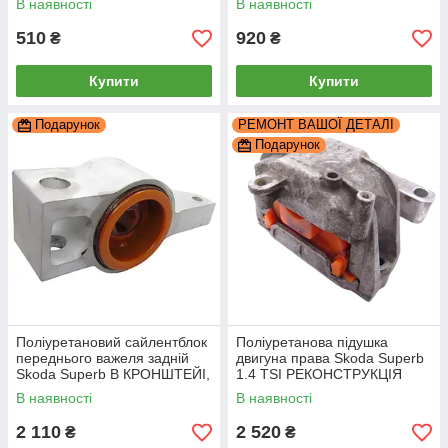
В наявності
В наявності
510
920
₴
₴
Купити
Купити
Подарунок
РЕМОНТ ВАШОЇ ДЕТАЛІ
Подарунок
Поліуретановий сайлентблок
Поліуретанова підушка
переднього важеля задній
двигуна права Skoda Superb
Skoda Superb В КРОНШТЕЙІ,
1.4 TSI РЕКОНСТРУКЦІЯ
PP-0201da
ВАШОЇ, PP-0359pbe
В наявності
В наявності
2 110
2 520
₴
₴