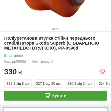
Поліуретанова втулка стійки переднього
стабілізатора Skoda Superb (С ВВАРЕНОЮ
МЕТАЛЕВОЇ ВТУЛКОЮ), PP-0596d
В наявності
Код: pp0596d
Опт і роздріб
330
₴
328 ₴
від 5 шт.
327 ₴
від 20 шт.
320 ₴
від 24 шт.
314 ₴
в
Купити