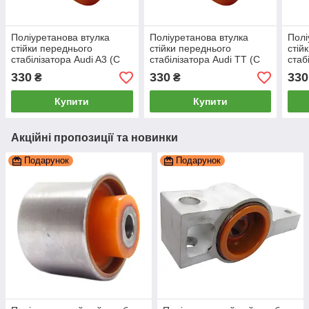
Поліуретанова втулка
Поліуретанова втулка
Полі
стійки переднього
стійки переднього
стій
стабілізатора Audi A3 (С
стабілізатора Audi TT (С
стаб
ВВАРЕНОЮ МЕТАЛЕВОЇ
ВВАРЕНОЮ МЕТАЛЕВОЇ
ВВА
330
330
330
₴
₴
ВТУЛКОЮ), PP-0596d
ВТУЛКОЮ), PP-0596d
ВТУ
Купити
Купити
Акційні пропозиції та новинки
Подарунок
Подарунок